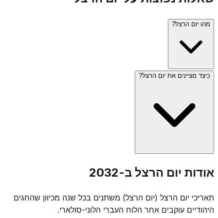
מהו יום הרצל?
כיצד מציינים את יום הרצל?
יום הרצל (כ' בתמוז) מציין את יום פטירתו של בנימין זאב
(תיאודור) הרצל, חוזה מדינת היהודים ומייסד התנועה הציונית.
היום נקבע בחוק ומצוין בטקסים ממלכתיים, בעיקר בהר הרצל
בירושלים.
יום הרצל מצוין בטקס ממלכתי בהר הרצל, הנחת זרים, ופעילויות
אודות יום הרצל ב-2032
חינוכיות על חזונו הציוני. מדי שנה מוענק פרס הרצל לפעילות
למען העם היהודי. אין לו תפילות מיוחדות, והוא נחשב ליום ציון
תאריכי יום הרצל (יום הרצל) משתנים בכל שנה מכיוון שהחגים
ממלכתי.
היהודיים עוקבים אחר הלוח העברי הלוני-סולארי.