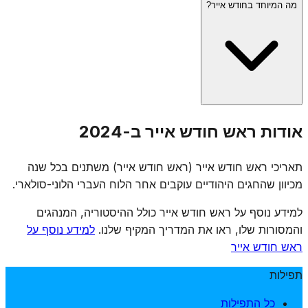
מה המיוחד בחודש אייר?
ראש חודש אייר מציין את תחילת חודש אייר, החודש השני בלוח
העברי. אייר ידוע כחודש הרפואה (ר"ת אייר: "אני ה' רופאך"),
וגם כחודש שבו חלים יום העצמאות, פסח שני, ל"ג בעומר ויום
ירושלים. ראש חודש אייר הוא תמיד שני ימים.
חודש אייר כולל מספר רב של ימים מיוחדים: יום הזיכרון (ד'), יום
אודות ראש חודש אייר ב-2024
העצמאות (ה'), פסח שני (י"ד), ל"ג בעומר (י"ח), ויום ירושלים
(כ"ח). כל חודש אייר חל בתוך ימי ספירת העומר, ולכן נהוגים בו
תאריכי ראש חודש אייר (ראש חודש אייר) משתנים בכל שנה
מנהגי אבלות מסוימים. תפילות ראש חודש כרגיל.
מכיוון שהחגים היהודיים עוקבים אחר הלוח העברי הלוני-סולארי.
למידע נוסף על ראש חודש אייר כולל ההיסטוריה, המנהגים
והמסורות שלו, ראו את המדריך המקיף שלנו.
למידע נוסף על
ראש חודש אייר
תפילות
כל התפילות