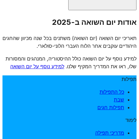
אין נוסח תפילה רשמי אחיד ליום השואה, אך קהילות רבות
אודות יום השואה ב-2025
מוסיפות תפילות זיכרון, אומרות תהילים, מדליקות נרות נשמה
ומקיימות טקסי אזכרה. חלק מהקהילות מוסיפות "אל מלא
תאריכי יום השואה (יום השואה) משתנים בכל שנה מכיוון שהחגים
רחמים" מיוחד לזכר קדושי השואה. הרבנות הראשית הנהיגה
היהודיים עוקבים אחר הלוח העברי הלוני-סולארי.
אמירת קינות ותפילות מיוחדות.
למידע נוסף על יום השואה כולל ההיסטוריה, המנהגים והמסורות
שלו, ראו את המדריך המקיף שלנו.
למידע נוסף על יום השואה
תפילות
כל התפילות
שבת
תפילות חגים
לימוד
מדריכי תפילה