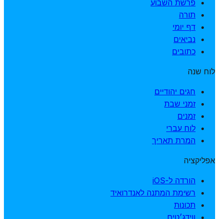
פרשת השבוע
תורה
דף יומי
נביאים
כתובים
לוח שנה
חגים יהודיים
זמני שבת
זמנים
לוח עברי
המרת תאריך
אפליקציה
הורדה ל-iOS
רשימת המתנה לאנדרואיד
תכונות
ווידג׳טים