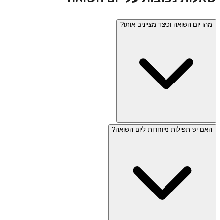
מהו יום השואה וכיצד מציינים אותו?
האם יש תפילות מיוחדות ליום השואה?
יום השואה (כ"ז בניסן) הוא יום הזיכרון לשואה ולגבורה, שנקבע
לזכר שישה מיליון יהודים שנרצחו בשואה. בישראל נשמעת צפירה
בת שתי דקות ברחבי הארץ, מתקיימים טקסי זיכרון, מודלקים
שישה אבוקות, ושורדי השואה מעידים. אתרי בידור ומסעדות
סגורים.