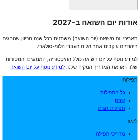
אין נוסח תפילה רשמי אחיד ליום השואה, אך קהילות רבות
אודות יום השואה ב-2027
מוסיפות תפילות זיכרון, אומרות תהילים, מדליקות נרות נשמה
ומקיימות טקסי אזכרה. חלק מהקהילות מוסיפות "אל מלא
תאריכי יום השואה (יום השואה) משתנים בכל שנה מכיוון שהחגים
רחמים" מיוחד לזכר קדושי השואה. הרבנות הראשית הנהיגה
היהודיים עוקבים אחר הלוח העברי הלוני-סולארי.
אמירת קינות ותפילות מיוחדות.
למידע נוסף על יום השואה כולל ההיסטוריה, המנהגים והמסורות
שלו, ראו את המדריך המקיף שלנו.
למידע נוסף על יום השואה
תפילות
כל התפילות
שבת
תפילות חגים
לימוד
מדריכי תפילה