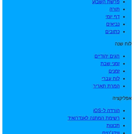
פרשת השבוע
תורה
דף יומי
נביאים
כתובים
לוח שנה
חגים יהודיים
זמני שבת
זמנים
לוח עברי
המרת תאריך
אפליקציה
הורדה ל-iOS
רשימת המתנה לאנדרואיד
תכונות
ווידג׳טים