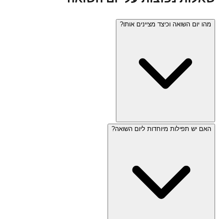
מהו יום השואה וכיצד מציינים אותו?
האם יש תפילות מיוחדות ליום השואה?
יום השואה (כ"ז בניסן) הוא יום הזיכרון לשואה ולגבורה, שנקבע
לזכר שישה מיליון יהודים שנרצחו בשואה. בישראל נשמעת צפירה
בת שתי דקות ברחבי הארץ, מתקיימים טקסי זיכרון, מודלקים
שישה אבוקות, ושורדי השואה מעידים. אתרי בידור ומסעדות
סגורים.