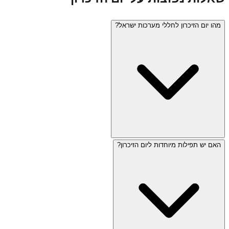
מהו יום הזיכרון לחללי מערכות ישראל?
האם יש תפילות מיוחדות ליום הזיכרון?
יום הזיכרון (ד' באייר) מוקדש לזכר חללי מערכות ישראל ונפגעי
פעולות האיבה. היום מתחיל בערב עם צפירה בת דקה ומסתיים
למחרת עם מעבר ישיר ליום העצמאות. במהלך היום נשמעת
צפירה נוספת בת שתי דקות, מתקיימים טקסים בבתי עלמין
צבאיים, ואתרי בידור סגורים.