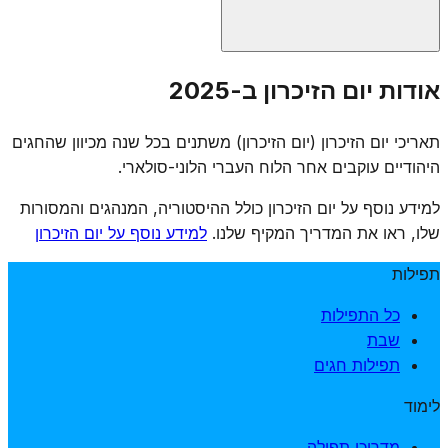
אין נוסח תפילה רשמי קבוע ליום הזיכרון, אך קהילות רבות
אודות יום הזיכרון ב-2025
מקיימות טקסי זיכרון הכוללים אמירת תהילים, "אל מלא רחמים",
קדיש, והדלקת נרות נשמה. חלק מבתי הכנסת מוסיפים תפילות
תאריכי יום הזיכרון (יום הזיכרון) משתנים בכל שנה מכיוון שהחגים
מיוחדות לזכר החללים בתפילת שחרית ומנחה.
היהודיים עוקבים אחר הלוח העברי הלוני-סולארי.
למידע נוסף על יום הזיכרון כולל ההיסטוריה, המנהגים והמסורות
שלו, ראו את המדריך המקיף שלנו.
למידע נוסף על יום הזיכרון
תפילות
כל התפילות
שבת
תפילות חגים
לימוד
מדריכי תפילה