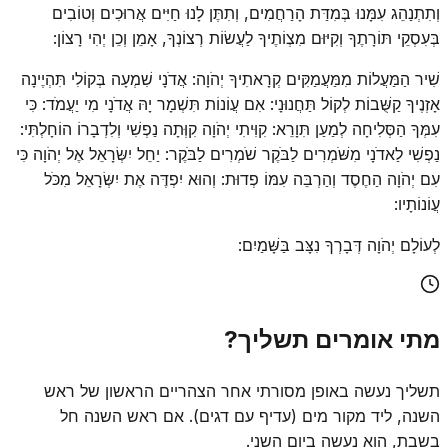
וְתִתְנַהֵג עִמָּנוּ בְּמִדַּת הָרַחֲמִים, וְתִתֶּן לָנוּ חַיִּים אֲרוּכִים וְטוֹבִים
בְּעִסְקֵי תּוֹרָתֶךָ וְקִיּוּם מִצְו‍ֹתֶיךָ לַעֲשׂוֹת רְצוֹנְךָ, אָמֵן וְכֵן יְהִי רָצוֹן:
שִׁיר הַמַּעֲלוֹת מִמַּעֲמַקִּים קְרָאתִיךָ יְהֹוָה: אֲדֹנָי שִׁמְעָה בְּקוֹלִי תִּהְיֶינָה
אָזְנֶיךָ קַשֻּׁבוֹת לְקוֹל תַּחֲנוּנָי: אִם עֲו‍ֹנוֹת תִּשְׁמָר יָהּ אֲדֹנָי מִי יַעֲמֹד: כִּי
עִמְּךָ הַסְּלִיחָה לְמַעַן תִּוָרֵא: קִוִּיתִי יְהֹוָה קִוְּתָה נַפְשִׁי וְלִדְבָרוֹ הוֹחָלְתִּי:
נַפְשִׁי לַאדֹנָי מִשֹּׁמְרִים לַבֹּקֶר שֹׁמְרִים לַבֹּקֶר: יַחֵל יִשְּׂרָאֵל אֶל יְהֹוָה כִּי
עִם יְהֹוָה הַחֶסֶד וְהַרְבֵּה עִמּוֹ פְדוּת: וְהוּא יִפְדֶּה אֶת יִשְּׂרָאֵל מִכֹּל
עֲו‍ֹנוֹתָיו:
לְעוֹלָם יְהֹוָה דְּבָרְךָ נִצָּב בַּשָּׁמַיִם:
מתי אומרים תשליך?
תשליך נעשה באופן מסורתי אחר הצהריים הראשון של ראש
השנה, ליד מקור מים (עדיף עם דגים). אם ראש השנה חל
בשבת, הוא נעשה ביום השני.