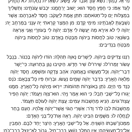
מִי אֵל כָּמֽוֹךָ: נֹשֵׂא עָו‍ֹן: וְעֹבֵר עַל פֶּֽשַׁע: לִשְׁאֵרִית נַחֲלָתוֹ: לֹא הֶחֱזִיק
לָעַד אַפּוֹ: כִּי חָפֵץ חֶֽסֶד הוּא: יָשׁוּב יְרַחֲמֵֽנוּ: יִכְבּשׁ עֲו‍ֹנֹתֵֽינוּ: וְתַשְׁלִיךְ
בִמְצֻלוֹת יָם כָּל־חַטֹּאתָם: תִּתֵּן אֱמֶת לְיַעֲקֹב: חֶֽסֶד לְאַבְרָהָם: אֲשֶׁר
נִשְׁבַּֽעְתָּ לַאֲבֹתֵֽינוּ: מִימֵי קֶֽדֶם: מִן הַמֵּצַר קָרָאתִי יָהּ עָנָנִי בַּמֶּרְחָב יָהּ:
יְהֹוָה לִי לֹא אִירָא מַה יַעֲשֶׂה לִי אָדָם: יְהֹוָה לִי בְּעוֹזְרָי וַאֲנִי אֶרְאֶה
בְּשׂוֹנְאָי: טוֹב לַחֲסוֹת בַּיהֹוָה מִבְּטֹֽחַ בָּאָדָם: טוֹב לַחֲסוֹת בַּיהֹוָה
מִבְּטֹֽחַ בִּנְדִיבִים:
רַנְּנוּ צַדִּיקִים בַּיהֹוָה. לַיְשָׁרִים נָאוָה תְּהִלָּה: הוֹדוּ לַיהֹוָה בְּכִנּוֹר. בְּנֵֽבֶל
עָשׂוֹר זַמְּרוּ־לוֹ: שִֽׁירוּ־לוֹ שִׁיר חָדָשׁ. הֵיטִֽיבוּ נַגֵּן בִּתְרוּעָה: כִּי־יָשָׁר
דְּבַר־יְהֹוָה. וְכָל־מַעֲשֵֽׂהוּ בֶּאֱמוּנָה: אֹהֵב צְדָקָה וּמִשְׁפָּט. חֶֽסֶד יְהֹוָה
מָלְאָה הָאָֽרֶץ: בִּדְבַר יְהֹוָה שָׁמַֽיִם נַעֲשׂוּ. וּבְרֽוּחַ פִּיו כָּל־צְבָאָם: כֹּנֵס
כַּנֵּד מֵי הַיָּם. נֹתֵן בְּאוֹצָרוֹת תְּהוֹמוֹת: יִירְאוּ מֵיְהֹוָה כָּל־הָאָֽרֶץ. מִמֶּֽנּוּ
יָגֽוּרוּ כָּל־ישְׁבֵי תֵבֵל: כִּי הוּא אָמַר וַיֶּֽהִי. הוּא־צִוָּה וַיַּעֲמֹד: יְהֹוָה הֵפִיר
עֲצַת־גּוֹיִם. הֵנִיא מַחְשְׁבוֹת עַמִּים: עֲצַת יְהֹוָה לְעוֹלָם תַּעֲמֹד.
מַחְשְׁבוֹת לִבּוֹ לְדֹר וָדֹר: אַשְׁרֵי הַגּוֹי אֲשֶׁר־יְהֹוָה אֱלֹהָיו. הָעָם בָּחַר
לְנַֽחֲלָה לוֹ: מִשָּׁמַֽיִם הִבִּיט יְהֹוָה. רָאָה אֶת־כָּל־בְּנֵי הָאָדָם:
מִמְּכוֹן־שִׁבְתּוֹ הִשְׁגִּֽיחַ. אֶל כָּל־ישְׁבֵי הָאָֽרֶץ: הַיֹּצֵר יַֽחַד לִבָּם. הַמֵּבִין
אֶל־כָּל־מַעֲשֵׂיהֶם: אֵין הַמֶּֽלֶךְ נוֹשָׁע בְּרָב־חָֽיִל. גִבּוֹר לֹא־יִנָּצֵל בְּרָב־כֹּֽחַ: