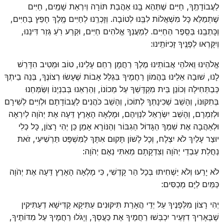
לַעֲבוֹדָתֶֽךָ, חַיִּים שֶׁתְּהֵא בָֽנוּ אַהֲבַת תּוֹרָה וְיִרְאַת שָׁמַֽיִם, חַיִּים
שֶׁתְמַלֵּא כָּל מִשְׁאֲלוֹת לִבֵּֽנוּ לְטוֹבָה. וְזָכְרֵֽנוּ לְחַיִּים מֶֽלֶךְ חָפֵץ בַּחַיִּים,
וְכָּתְבֵֽנוּ בְּסֵֽפֶר הַחַיִּים. לְמַעֲנְךָ אֱלֹהִים חַיִּים, וּקְרַע רֹֽעַ גְּזַר דִּינֵנוּ,
וְיִקָּרְאוּ לְפָנֶֽיךָ זָכִיּוֹתֵֽינוּ:
אֱלֹהֵינוּ וֵאלֹהֵי אֲבוֹתֵינוּ מֶלֶךְ רַחֲמָן רַחֵם עָלֵינוּ, טוֹב וּמֵטִיב הִדָּרֵשׁ
לָנוּ, שׁוּבָה אֵלֵינוּ בַּהֲמוֹן רַחֲמֶיךָ בִּגְלַל אָבוֹת שֶׁעָשׂוּ רְצוֹנֶךָ, בְּנֵה בֵיתְךָ
כְּבַתְּחִילָה וְכוֹנֵן בֵּית מִקְדָּשְׁךָ עַל מְכוֹנוֹ, וְהַרְאֵנוּ בְּבִנְיָנוֹ וְשַּׂמְּחֵנוּ
בְּתִקּוּנוֹ, וְהָשֵׁב שְׁכִינָתְךָ לְתוֹכוֹ, וְהָשֵׁב כֹּהֲנִים לַעֲבוֹדָתָם וּלְוִיִּים לְשִׁירָם
וּלְזִמְרָם, וְהָשֵׁב יִשְּׂרָאֵל לִנְוֵיהֶם, וּמָלְאָה הָאָרֶץ דֵּעָה אֶת יְהֹוָה לְיִרְאָה
וּלְאַהֲבָה אֶת שִׁמְךָ הַגָּדוֹל הַגִבּוֹר וְהַנּוֹרָא אָמֵן כֵּן יְהִי רָצוֹן, כָּל כְּלִי
יוּצַר עָלַיִךְ לֹא יִצְלָח, וְכָל לָשׁוֹן תָּקוּם אִתָּךְ לַמִּשְׁפָּט תַּרְשִׁיעִי, זֹאת
נַחֲלַת עַבְדֵי יְהֹוָה וְצִדְקָתָם מֵאִתִּי נְאֻם יְהֹוָה:
לֹא יָרֵעוּ וְלֹא יַשְׁחִיתוּ בְּכָל הַר קָדְשִׁי, כִּי מָלְאָה הָאָרֶץ דֵּעָה אֶת יְהֹוָה
כַּמַּיִם לַיָּם מְכַסִּים:
יְהִי רָצוֹן מִלְּפָנֶיךָ עַל יְדֵי הֲאָרַת תִּיקּוּנִים עַתִּיקָא קַדִּישָׁא דְעַתִּיקִין
שֶׁבֶּאָרִיךְ דִזְעֵיר יִכְבְּשׁוּ רַחֲמֶיךָ אֶת כַּעֲסְךָ, וְיָגֹּלוּ רַחֲמֶיךָ עַל מִדּוֹתֶיךָ,