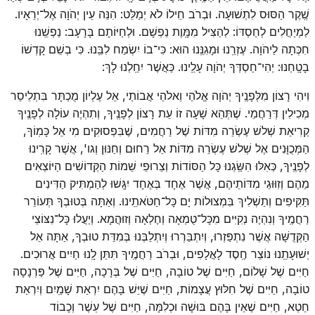
שֶֽׁקֶר הַסּוּס לִתְשׁוּעָה. וּבְרֹב חֵילוֹ לֹא יְמַלֵּט: הִנֵּה עֵין יְהֹוָה אֶל־יְרֵאָיו.
לַמְיַחֲלִים לְחַסְדּוֹ: לְהַצִּיל מִמָּֽוֶת נַפְשָׁם. וּלְחַיּוֹתָם בָּרָעָב: נַפְשֵֽׁנוּ
חִכְּתָה לַיהֹוָה. עֶזְרֵֽנוּ וּמָגִנֵּֽנוּ הוּא: כִּי־בוֹ יִשְׂמַח לִבֵּֽנוּ. כִּי בְשֵׁם קָדְשׁוֹ
בָטָֽחְנוּ: יְהִי־חַסְדְּךָ יְהֹוָה עָלֵֽינוּ. כַּאֲשֶׁר יִחַֽלְנוּ לָךְ:
וִיהִי רָצוֹן מִלְּפָנֶֽיךָ יְהֹוָה אֱלֹהַי וֵאלֹהֵי אֲבוֹתַי, אֵל עֶלְיוֹן מֻכְתָּר בִּתְלֵיסַר
מְכִילִין דְּרַחֲמֵי. שֶׁתְּהֵא שָׁעָה זוֹ עֵת רָצוֹן לְפָנֶֽיךָ, וְתִהְיֶה עוֹלָה לְפָנֶֽיךָ
קְרִיאַת שְׁלשׁ עֶשְׂרֵה מִדּוֹת שֶׁל רַחֲמִים, שֶׁבִּפְסוּקִים מִי אֵל כָּמֽוֹךָ,
הַמְּכֻוָּנִים אֶל שְׁלשׁ עֶשְׂרֵה מִדּוֹת אֵל רַחוּם וְחַנּוּן וְגו', אֲשֶׁר קָרִֽינוּ
לְפָנֶֽיךָ, כְּאִלּוּ הִשַּֽׂגְנוּ כָּל הַסּוֹדוֹת וְצֵרוּפֵי שֵׁמוֹת הַקְּדוֹשִׁים הַיּוֹצְאִים
מֵהֶם וְזִוּוּגֵי מִדּוֹתֵיהֶם, אֲשֶׁר אֶחָד בְּאֶחָד יִגָּֽשׁוּ לְהַמְתִּיק הַדִּינִים
תַּקִּיפִים וְתַשְׁלִיךְ בִּמְצוּלוֹת יָם כָּל־חַטֹּאתֵֽינוּ. וְאַתָּה בְּטוּבְךָ תְּעוֹרֵר
רַחֲמֶֽיךָ וְנִהְיֶה נְקִיִּים מִכָּל־טֻמְאָה וְחֶלְאָה וְזוּהֲמָא. וְיַעֲלוּ כָּל־נִצּוֹצֵי
הַקְּדֻשָּׁה אֲשֶׁר נִתְפַּזְרוּ, וְיִתְבַּרְרוּ וְיִתְלַבְּנוּ בְּמִדַּת טוּבְךָ, אַתָּה אֵל
יְשׁוּעָתֵֽנוּ נוֹצֵר חֶֽסֶד לָאֲלָפִים, וּבְרֹב רַחֲמֶֽיךָ תִּתֵּן לָֽנוּ חַיִים אֲרוּכִים.
חַיִּים שֶׁל שָׁלוֹם, חַיִּים שֶׁל טוֹבָה, חַיִּים שֶׁל בְּרָכָה, חַיִּים שֶׁל פַּרְנָסָה
טוֹבָה, חַיִּים שֶׁל חִלּוּץ עֲצָמוֹת, חַיִּים שֶׁיֵּשׁ בָּהֶם יִרְאַת שָׁמַֽיִם וְיִרְאַת
חֵטְא, חַיִּים שֶׁאֵין בָּהֶם בּוּשָׁה וּכְלִמָּה, חַיִּים שֶׁל עֽשֶׁר וְכָבוֹד