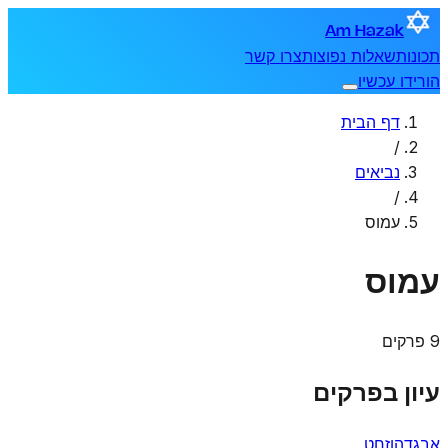
Am Hazak
תכונות
שאלות נפוצות
צרו קשר
הורידו עכשיו
דף הבית
/
נביאים
/
עמוס
עמוס
9 פרקים
עיון בפרקים
א
ב
ג
ד
ה
ו
ז
ח
ט