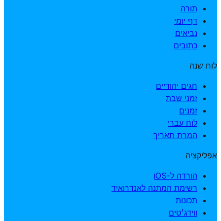
תורה
דף יומי
נביאים
כתובים
לוח שנה
חגים יהודיים
זמני שבת
זמנים
לוח עברי
המרת תאריך
אפליקציה
הורדה ל-iOS
רשימת המתנה לאנדרואיד
תכונות
ווידג׳טים