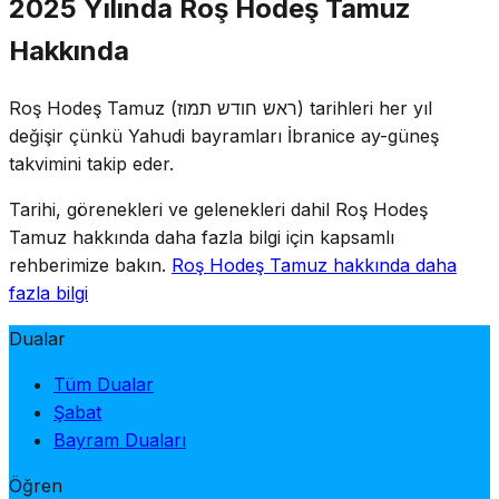
2025 Yılında Roş Hodeş Tamuz
VeYavo, Tora okuması ve Musaf. Roş Hodeş'in kendisi
Hakkında
sevinçli bir gün olsa da cemaat, ay içinde 17 Tamuz'da
başlayacak olan ciddi Üç Hafta döneminin farkındadır.
Roş Hodeş Tamuz (ראש חודש תמוז) tarihleri her yıl
değişir çünkü Yahudi bayramları İbranice ay-güneş
takvimini takip eder.
Tarihi, görenekleri ve gelenekleri dahil Roş Hodeş
Tamuz hakkında daha fazla bilgi için kapsamlı
rehberimize bakın.
Roş Hodeş Tamuz hakkında daha
fazla bilgi
Dualar
Tüm Dualar
Şabat
Bayram Duaları
Öğren