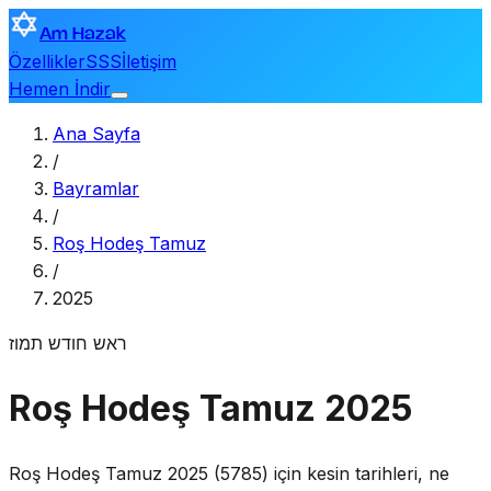
Am Hazak
Özellikler
SSS
İletişim
Hemen İndir
Ana Sayfa
/
Bayramlar
/
Roş Hodeş Tamuz
/
2025
ראש חודש תמוז
Roş Hodeş Tamuz 2025
Roş Hodeş Tamuz 2025 (5785) için kesin tarihleri, ne