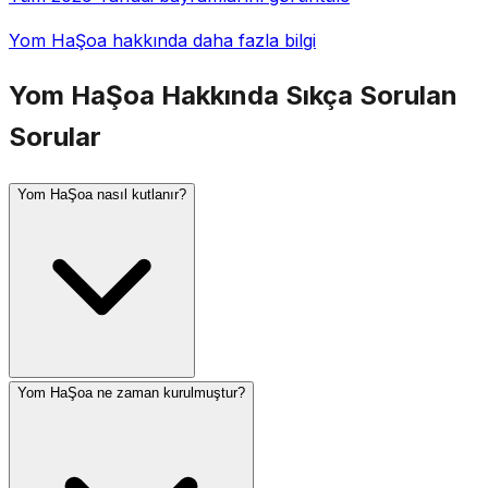
Yom HaŞoa hakkında daha fazla bilgi
Yom HaŞoa Hakkında Sıkça Sorulan
Sorular
Yom HaŞoa nasıl kutlanır?
Yom HaŞoa ne zaman kurulmuştur?
İsrail'de sabah 10'da iki dakikalık bir siren çalar ve tüm
ülke saygı duruşunda bulunur. Törenler hayatta
kalanların tanıklıklarını, altı milyon kişiyi simgeleyen altı