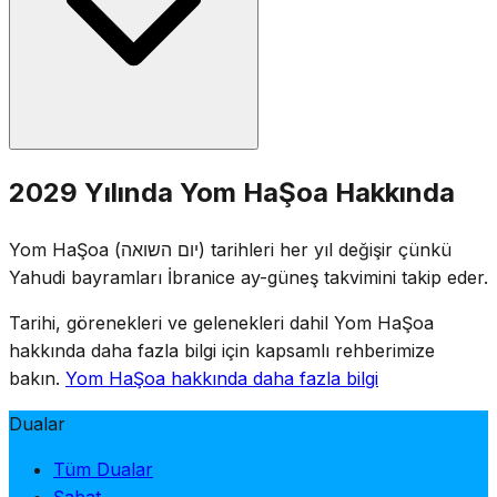
anma mumunun yakılmasını ve kurbanların isimlerinin
okunmasını içerir. Bayraklar yarıya indirilir.
Yom HaŞoa, 1953'te İsrail Knesset'i tarafından
2029 Yılında Yom HaŞoa Hakkında
kurulmuştur. 27 Nisan tarihi, Varşova Gettosu
Ayaklanması'nın (15 Nisan 1943) yıl dönümüne yakınlığı
Yom HaŞoa (יום השואה) tarihleri her yıl değişir çünkü
nedeniyle, Pesah ile çakışmayacak şekilde seçilmiştir.
Yahudi bayramları İbranice ay-güneş takvimini takip eder.
Tarihi, görenekleri ve gelenekleri dahil Yom HaŞoa
hakkında daha fazla bilgi için kapsamlı rehberimize
bakın.
Yom HaŞoa hakkında daha fazla bilgi
Dualar
Tüm Dualar