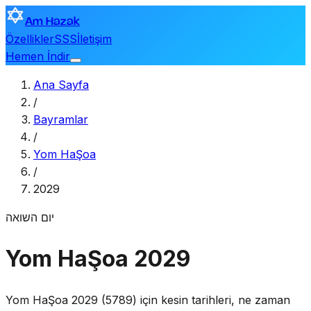
Am Hazak
Özellikler
SSS
İletişim
Hemen İndir
Ana Sayfa
/
Bayramlar
/
Yom HaŞoa
/
2029
יום השואה
Yom HaŞoa 2029
Yom HaŞoa 2029 (5789) için kesin tarihleri, ne zaman