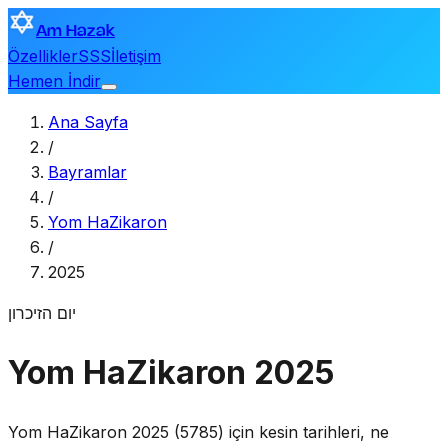
Am Hazak
Özellikler
SSS
İletişim
Hemen İndir
Ana Sayfa
/
Bayramlar
/
Yom HaZikaron
/
2025
יום הזיכרון
Yom HaZikaron 2025
Yom HaZikaron 2025 (5785) için kesin tarihleri, ne