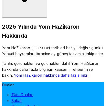
11:00'de iki dakikalık siren çalar ve bu sürede tüm ülke
sessizce ayakta durur.
İsrail genelindeki askerî mezarlıklarda anma törenleri
2025 Yılında Yom HaZikaron
yapılır ve aileler şehit askerlerin mezarlarını ziyaret eder.
Hakkında
Eğlence mekânları kanunla kapatılır, televizyon ve radyo
anma yayınları yapar. Gün; toplantılar, şehitlerin
Yom HaZikaron (יום הזיכרון) tarihleri her yıl değişir çünkü
isimlerinin okunması ve anma mumlarının yakılmasıyla
Yahudi bayramları İbranice ay-güneş takvimini takip eder.
anılır.
Tarihi, görenekleri ve gelenekleri dahil Yom HaZikaron
hakkında daha fazla bilgi için kapsamlı rehberimize
bakın.
Yom HaZikaron hakkında daha fazla bilgi
Dualar
Tüm Dualar
Şabat