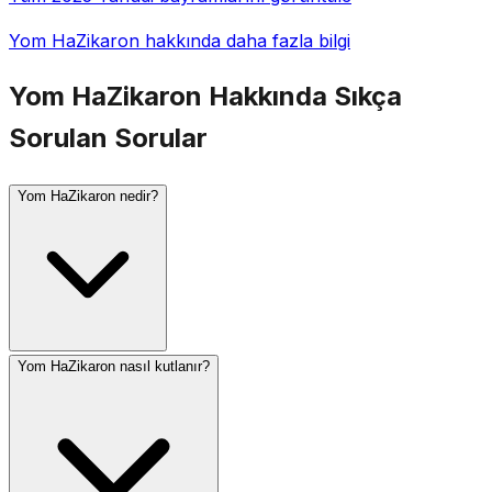
Yom HaZikaron hakkında daha fazla bilgi
Yom HaZikaron Hakkında Sıkça
Sorulan Sorular
Yom HaZikaron nedir?
Yom HaZikaron nasıl kutlanır?
Yom HaZikaron (İsrail Anma Günü), Yom HaAtsmaut'tan
bir gün önce İyar'ın 4'ünde kutlanır. Şehit İsrail
askerlerini ve terör kurbanlarını anar. Bir gün önceki
akşam saat 20:00'de bir dakikalık, ertesi gün saat