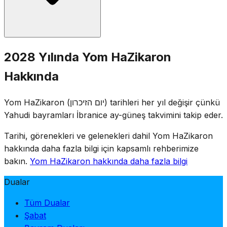
11:00'de iki dakikalık siren çalar ve bu sürede tüm ülke
sessizce ayakta durur.
İsrail genelindeki askerî mezarlıklarda anma törenleri
2028 Yılında Yom HaZikaron
yapılır ve aileler şehit askerlerin mezarlarını ziyaret eder.
Hakkında
Eğlence mekânları kanunla kapatılır, televizyon ve radyo
anma yayınları yapar. Gün; toplantılar, şehitlerin
Yom HaZikaron (יום הזיכרון) tarihleri her yıl değişir çünkü
isimlerinin okunması ve anma mumlarının yakılmasıyla
Yahudi bayramları İbranice ay-güneş takvimini takip eder.
anılır.
Tarihi, görenekleri ve gelenekleri dahil Yom HaZikaron
hakkında daha fazla bilgi için kapsamlı rehberimize
bakın.
Yom HaZikaron hakkında daha fazla bilgi
Dualar
Tüm Dualar
Şabat