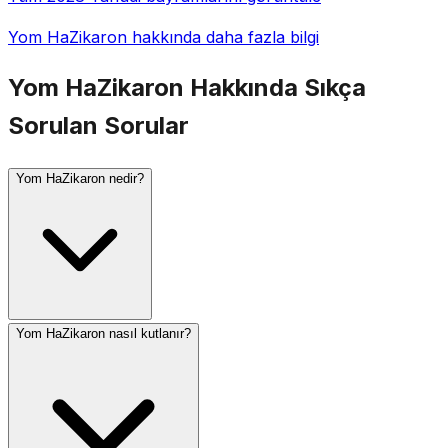
Yom HaZikaron hakkında daha fazla bilgi
Yom HaZikaron Hakkında Sıkça
Sorulan Sorular
Yom HaZikaron nedir?
Yom HaZikaron nasıl kutlanır?
Yom HaZikaron (İsrail Anma Günü), Yom HaAtsmaut'tan
bir gün önce İyar'ın 4'ünde kutlanır. Şehit İsrail
askerlerini ve terör kurbanlarını anar. Bir gün önceki
akşam saat 20:00'de bir dakikalık, ertesi gün saat