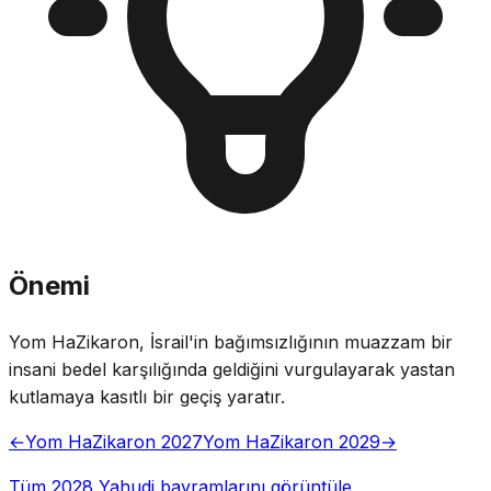
Önemi
Yom HaZikaron, İsrail'in bağımsızlığının muazzam bir
insani bedel karşılığında geldiğini vurgulayarak yastan
kutlamaya kasıtlı bir geçiş yaratır.
←
Yom HaZikaron 2027
Yom HaZikaron 2029
→
Tüm 2028 Yahudi bayramlarını görüntüle