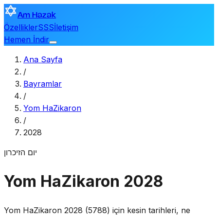
Am Hazak
Özellikler
SSS
İletişim
Hemen İndir
Ana Sayfa
/
Bayramlar
/
Yom HaZikaron
/
2028
יום הזיכרון
Yom HaZikaron 2028
Yom HaZikaron 2028 (5788) için kesin tarihleri, ne