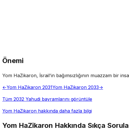
Önemi
Yom HaZikaron, İsrail'in bağımsızlığının muazzam bir insani
←
Yom HaZikaron 2031
Yom HaZikaron 2033
→
Tüm 2032 Yahudi bayramlarını görüntüle
Yom HaZikaron hakkında daha fazla bilgi
Yom HaZikaron Hakkında Sıkça Sorula