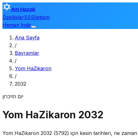
Am Hazak
Özellikler
SSS
İletişim
Hemen İndir
Ana Sayfa
/
Bayramlar
/
Yom HaZikaron
/
2032
יום הזיכרון
Yom HaZikaron 2032
Yom HaZikaron 2032 (5792) için kesin tarihleri, ne zaman b