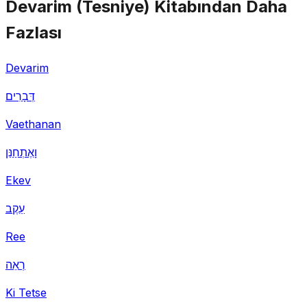
Devarim (Tesniye) Kitabından Daha
Fazlası
Devarim
דְּבָרִים
Vaethanan
וָאֶתְחַנַּן
Ekev
עֵקֶב
Ree
רְאֵה
Ki Tetse