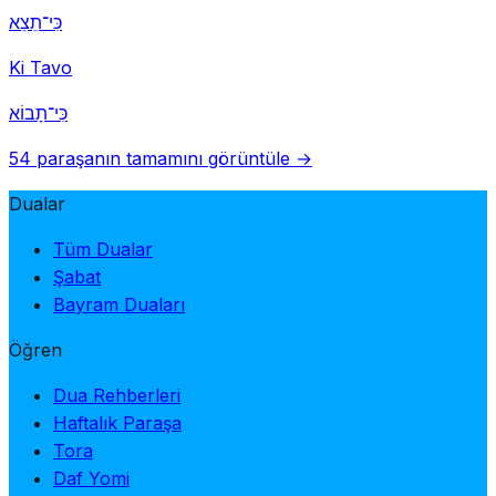
כִּי־תֵצֵא
Ki Tavo
כִּי־תָבוֹא
54 paraşanın tamamını görüntüle →
Dualar
Tüm Dualar
Şabat
Bayram Duaları
Öğren
Dua Rehberleri
Haftalık Paraşa
Tora
Daf Yomi