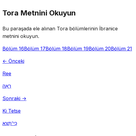
Tora Metnini Okuyun
Bu paraşada ele alınan Tora bölümlerinin İbranice
metnini okuyun.
Bölüm 16
Bölüm 17
Bölüm 18
Bölüm 19
Bölüm 20
Bölüm 21
← Önceki
Ree
רְאֵה
Sonraki →
Ki Tetse
כִּי־תֵצֵא