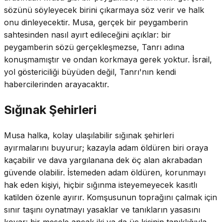
sözünü söyleyecek birini çıkarmaya söz verir ve halk
onu dinleyecektir. Musa, gerçek bir peygamberin
sahtesinden nasıl ayırt edileceğini açıklar: bir
peygamberin sözü gerçekleşmezse, Tanrı adına
konuşmamıştır ve ondan korkmaya gerek yoktur. İsrail,
yol göstericiliği büyüden değil, Tanrı'nın kendi
habercilerinden arayacaktır.
Sığınak Şehirleri
Musa halka, kolay ulaşılabilir sığınak şehirleri
ayırmalarını buyurur; kazayla adam öldüren biri oraya
kaçabilir ve dava yargılanana dek öç alan akrabadan
güvende olabilir. İstemeden adam öldüren, korunmayı
hak eden kişiyi, hiçbir sığınma isteyemeyecek kasıtlı
katilden özenle ayırır. Komşusunun toprağını çalmak için
sınır taşını oynatmayı yasaklar ve tanıkların yasasını
koyar: bir mesele ancak iki ya da üç kişinin tanıklığıyla