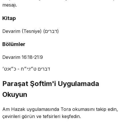
mesajı.
Kitap
Devarim (Tesniye)
(
דברים
)
Bölümler
Devarim 16:18-21:9
דברים ט״ז:י״ח - כ״א:ט׳
Paraşat Şoftim'i Uygulamada
Okuyun
Am Hazak uygulamasında Tora okumasını takip edin,
çevirileri görün ve tefsirleri keşfedin.