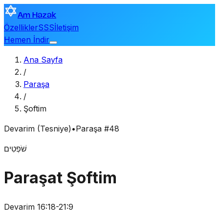
Am Hazak
Özellikler
SSS
İletişim
Hemen İndir
Ana Sayfa
/
Paraşa
/
Şoftim
Devarim (Tesniye)
•
Paraşa #48
שֹׁפְטִים
Paraşat Şoftim
Devarim 16:18-21:9