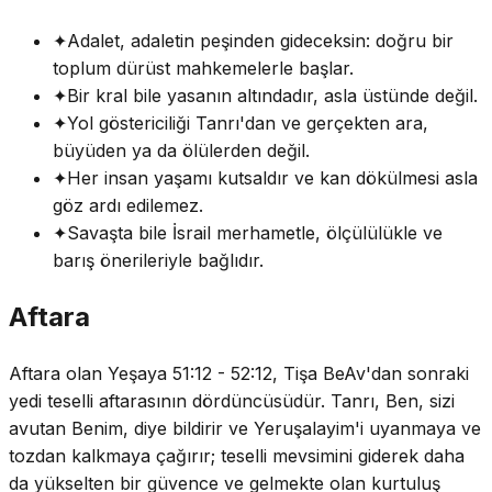
✦
Adalet, adaletin peşinden gideceksin: doğru bir
toplum dürüst mahkemelerle başlar.
✦
Bir kral bile yasanın altındadır, asla üstünde değil.
✦
Yol göstericiliği Tanrı'dan ve gerçekten ara,
büyüden ya da ölülerden değil.
✦
Her insan yaşamı kutsaldır ve kan dökülmesi asla
göz ardı edilemez.
✦
Savaşta bile İsrail merhametle, ölçülülükle ve
barış önerileriyle bağlıdır.
Aftara
Aftara olan Yeşaya 51:12 - 52:12, Tişa BeAv'dan sonraki
yedi teselli aftarasının dördüncüsüdür. Tanrı, Ben, sizi
avutan Benim, diye bildirir ve Yeruşalayim'i uyanmaya ve
tozdan kalkmaya çağırır; teselli mevsimini giderek daha
da yükselten bir güvence ve gelmekte olan kurtuluş