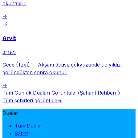
okunabilir.
→
🌙
Arvit
מעריב
Gece (Tzet)
—
Akşam duası, gökyüzünde üç yıldız
göründükten sonra okunur.
→
Tüm Günlük Duaları Görüntüle
→
Şaharit Rehberi
→
Tüm şehirleri görüntüle
→
Dualar
Tüm Dualar
Şabat