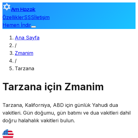
Am Hazak
Özellikler
SSS
İletişim
Hemen İndir
Ana Sayfa
/
Zmanim
/
Tarzana
Tarzana için Zmanim
Tarzana
,
Kaliforniya, ABD
için günlük Yahudi dua
vakitleri. Gün doğumu, gün batımı ve dua vakitleri dahil
doğru halahalık vakitleri bulun.