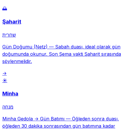
🌅
Şaharit
שחרית
Gün Doğumu (Netz)
—
Sabah duası, ideal olarak gün
doğumunda okunur. Son Şema vakti Şaharit sırasında
söylenmelidir.
→
☀️
Minha
מנחה
Minha Gedola → Gün Batımı
—
Öğleden sonra duası,
öğleden 30 dakika sonrasından gün batımına kadar