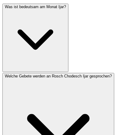
Was ist bedeutsam am Monat Ijar?
Welche Gebete werden an Rosch Chodesch Ijar gesprochen?
Der Ijar fällt vollständig in die Omer-Zählperiode und
enthält mehrere bedeutende Tage: Pessach Scheni (14.),
Lag baOmer (18.) und Jom Jeruschalajim (28.). In Israel
fallen auch Jom HaSikaron (4.) und Jom HaAzma'ut
(5.) in den Ijar. Der Monat wird mit Heilung assoziiert –
die hebräischen Buchstaben von Ijar sind ein Akronym
für ‚Ani Haschem Rofecha' (Ich bin der Ewige, dein
Heiler).