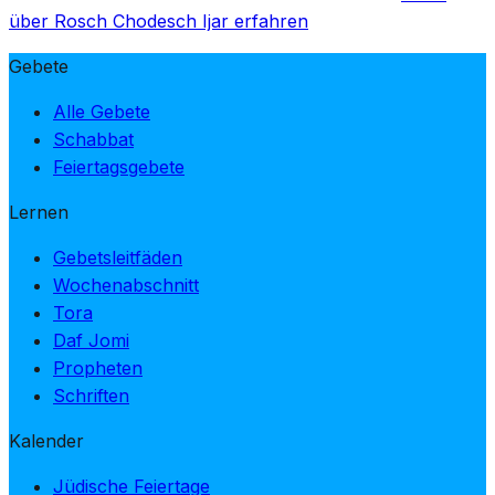
über Rosch Chodesch Ijar erfahren
Gebete
Alle Gebete
Schabbat
Feiertagsgebete
Lernen
Gebetsleitfäden
Wochenabschnitt
Tora
Daf Jomi
Propheten
Schriften
Kalender
Jüdische Feiertage