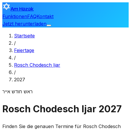
Am Hazak
Funktionen
FAQ
Kontakt
Jetzt herunterladen
Startseite
/
Feiertage
/
Rosch Chodesch Ijar
/
2027
ראש חודש אייר
Rosch Chodesch Ijar 2027
Finden Sie die genauen Termine für Rosch Chodesch