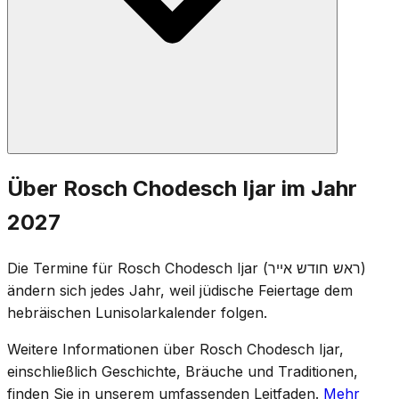
Die üblichen Rosch-Chodesch-Gebete werden
Über Rosch Chodesch Ijar im Jahr
gesprochen: halbes Hallel, Ja'ale weJawo, die
2027
Toralesung und Mussaf. Da Rosch Chodesch Ijar in die
Omer-Zeit fällt, wird die Omer-Zählung beim
Die Termine für Rosch Chodesch Ijar (ראש חודש אייר)
Abendgottesdienst fortgesetzt. Die Halbtrauer-Bräuche
ändern sich jedes Jahr, weil jüdische Feiertage dem
des Omer gelten auch an Rosch Chodesch selbst.
hebräischen Lunisolarkalender folgen.
Weitere Informationen über Rosch Chodesch Ijar,
einschließlich Geschichte, Bräuche und Traditionen,
finden Sie in unserem umfassenden Leitfaden.
Mehr