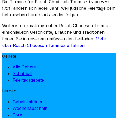
Die Termine für Rosch Chodesch Tammuz (ראש חודש
die ernste Drei-Wochen-Periode später im Monat am 17.
תמוז) ändern sich jedes Jahr, weil jüdische Feiertage dem
Tammus beginnt.
hebräischen Lunisolarkalender folgen.
Weitere Informationen über Rosch Chodesch Tammuz,
einschließlich Geschichte, Bräuche und Traditionen,
finden Sie in unserem umfassenden Leitfaden.
Mehr
über Rosch Chodesch Tammuz erfahren
Gebete
Alle Gebete
Schabbat
Feiertagsgebete
Lernen
Gebetsleitfäden
Wochenabschnitt
Tora