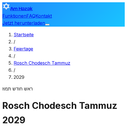
Am Hazak
Funktionen
FAQ
Kontakt
Jetzt herunterladen
Startseite
/
Feiertage
/
Rosch Chodesch Tammuz
/
2029
ראש חודש תמוז
Rosch Chodesch Tammuz
2029