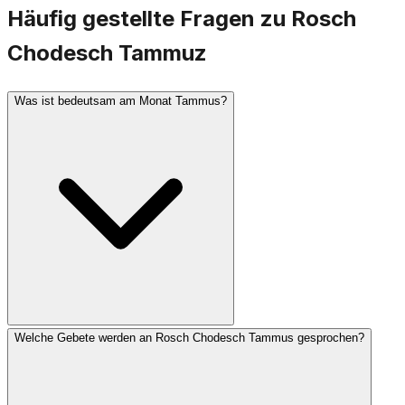
Häufig gestellte Fragen zu Rosch
Chodesch Tammuz
Was ist bedeutsam am Monat Tammus?
Welche Gebete werden an Rosch Chodesch Tammus gesprochen?
Der Tammus ist ein Monat der Trauer. Der 17. Tammus
ist ein Fasttag, der an die Durchbrechung der Mauern
Jerusalems erinnert, und er markiert den Beginn der