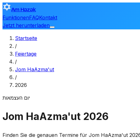
Am Hazak
Funktionen
FAQ
Kontakt
Jetzt herunterladen
Startseite
/
Feiertage
/
Jom HaAzma'ut
/
2026
יום העצמאות
Jom HaAzma'ut 2026
Finden Sie die genauen Termine für Jom HaAzma'ut 2026 