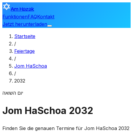
Am Hazak
Funktionen
FAQ
Kontakt
Jetzt herunterladen
Startseite
/
Feiertage
/
Jom HaSchoa
/
2032
יום השואה
Jom HaSchoa 2032
Finden Sie die genauen Termine für Jom HaSchoa 2032