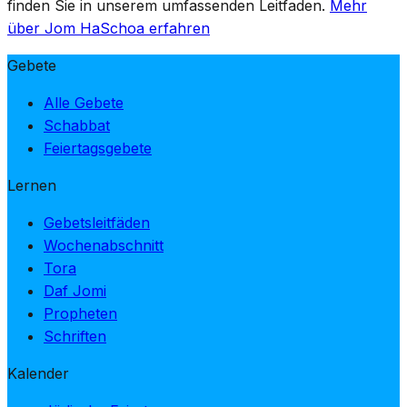
finden Sie in unserem umfassenden Leitfaden.
Mehr
über Jom HaSchoa erfahren
Gebete
Alle Gebete
Schabbat
Feiertagsgebete
Lernen
Gebetsleitfäden
Wochenabschnitt
Tora
Daf Jomi
Propheten
Schriften
Kalender