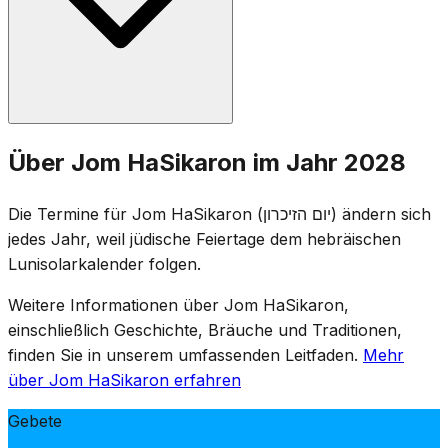
einminütige Sirene, und am folgenden Tag um 11 Uhr
eine zweiminütige Sirene, während derer das ganze
Land in Stille verharrt.
Auf Militärfriedhöfen in ganz Israel finden
Über Jom HaSikaron im Jahr 2028
Gedenkzeremonien statt, und Familien besuchen die
Gräber gefallener Soldaten. Unterhaltungsstätten sind
Die Termine für Jom HaSikaron (יום הזיכרון) ändern sich
gesetzlich geschlossen, und Fernsehen und Radio
jedes Jahr, weil jüdische Feiertage dem hebräischen
senden Gedenkprogramme. Der Tag ist von feierlichen
Lunisolarkalender folgen.
Versammlungen, dem Verlesen der Namen der
Gefallenen und dem Anzünden von Gedenkkerzen
Weitere Informationen über Jom HaSikaron,
geprägt.
einschließlich Geschichte, Bräuche und Traditionen,
finden Sie in unserem umfassenden Leitfaden.
Mehr
über Jom HaSikaron erfahren
Gebete