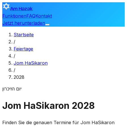
Am Hazak
Funktionen
FAQ
Kontakt
Jetzt herunterladen
Startseite
/
Feiertage
/
Jom HaSikaron
/
2028
יום הזיכרון
Jom HaSikaron 2028
Finden Sie die genauen Termine für Jom HaSikaron