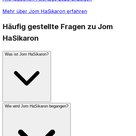
Mehr über Jom HaSikaron erfahren
Häufig gestellte Fragen zu Jom
HaSikaron
Was ist Jom HaSikaron?
Wie wird Jom HaSikaron begangen?
Jom HaSikaron (Israels Gedenktag) wird am 4. Ijar
begangen, dem Tag vor Jom HaAzma'ut. Er gedenkt
gefallener israelischer Soldaten und Opfer von
Terroranschlägen. Am Vorabend um 20 Uhr ertönt eine