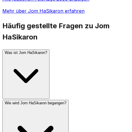
Mehr über Jom HaSikaron erfahren
Häufig gestellte Fragen zu Jom
HaSikaron
Was ist Jom HaSikaron?
Wie wird Jom HaSikaron begangen?
Jom HaSikaron (Israels Gedenktag) wird am 4. Ijar
begangen, dem Tag vor Jom HaAzma'ut. Er gedenkt
gefallener israelischer Soldaten und Opfer von
Terroranschlägen. Am Vorabend um 20 Uhr ertönt eine