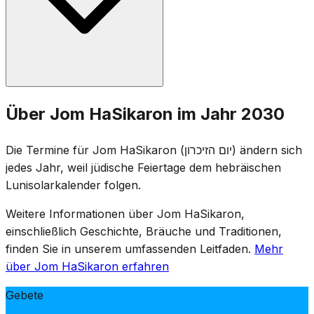
einminütige Sirene, und am folgenden Tag um 11 Uhr
eine zweiminütige Sirene, während derer das ganze
Land in Stille verharrt.
Auf Militärfriedhöfen in ganz Israel finden
Über Jom HaSikaron im Jahr 2030
Gedenkzeremonien statt, und Familien besuchen die
Gräber gefallener Soldaten. Unterhaltungsstätten sind
Die Termine für Jom HaSikaron (יום הזיכרון) ändern sich
gesetzlich geschlossen, und Fernsehen und Radio
jedes Jahr, weil jüdische Feiertage dem hebräischen
senden Gedenkprogramme. Der Tag ist von feierlichen
Lunisolarkalender folgen.
Versammlungen, dem Verlesen der Namen der
Gefallenen und dem Anzünden von Gedenkkerzen
Weitere Informationen über Jom HaSikaron,
geprägt.
einschließlich Geschichte, Bräuche und Traditionen,
finden Sie in unserem umfassenden Leitfaden.
Mehr
über Jom HaSikaron erfahren
Gebete