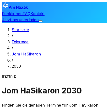
Am Hazak
Funktionen
FAQ
Kontakt
Jetzt herunterladen
Startseite
/
Feiertage
/
Jom HaSikaron
/
2030
יום הזיכרון
Jom HaSikaron 2030
Finden Sie die genauen Termine für Jom HaSikaron