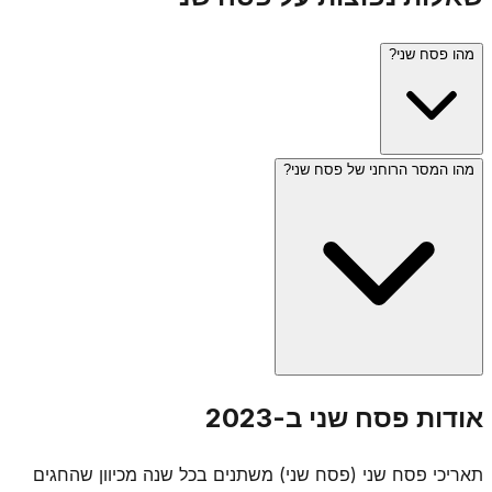
מהו פסח שני?
מהו המסר הרוחני של פסח שני?
פסח שני (י"ד באייר) ניתן בתורה כהזדמנות שנייה לאלו שלא יכלו
להקריב את קרבן הפסח במועדו - בגלל טומאה או מרחק מבית
המקדש. כיום, כשאין בית מקדש, היום מצוין בעיקר בכך שלא
אומרים תחנון, וחלק מהאנשים אוכלים מצה.
פסח שני מלמד שתמיד יש הזדמנות שנייה - "אף פעם לא מאוחר
אודות פסח שני ב-2023
מדי". הוא מסמל את הרעיון שגם מי שהחמיץ את המועד או היה
בלתי כשיר, יכול לתקן ולהשלים. רעיון זה מודגש במיוחד בתורת
תאריכי פסח שני (פסח שני) משתנים בכל שנה מכיוון שהחגים
החסידות.