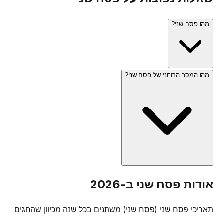
מהו פסח שני?
מהו המסר הרוחני של פסח שני?
פסח שני (י"ד באייר) ניתן בתורה כהזדמנות שנייה לאלו שלא יכלו
להקריב את קרבן הפסח במועדו - בגלל טומאה או מרחק מבית
המקדש. כיום, כשאין בית מקדש, היום מצוין בעיקר בכך שלא
אומרים תחנון, וחלק מהאנשים אוכלים מצה.
פסח שני מלמד שתמיד יש הזדמנות שנייה - "אף פעם לא מאוחר
אודות פסח שני ב-2026
מדי". הוא מסמל את הרעיון שגם מי שהחמיץ את המועד או היה
בלתי כשיר, יכול לתקן ולהשלים. רעיון זה מודגש במיוחד בתורת
תאריכי פסח שני (פסח שני) משתנים בכל שנה מכיוון שהחגים
החסידות.