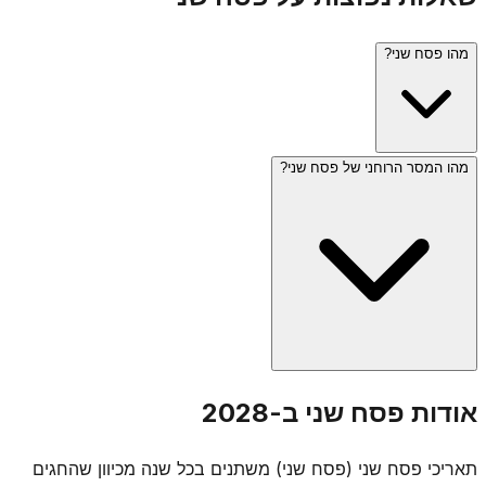
מהו פסח שני?
מהו המסר הרוחני של פסח שני?
פסח שני (י"ד באייר) ניתן בתורה כהזדמנות שנייה לאלו שלא יכלו
להקריב את קרבן הפסח במועדו - בגלל טומאה או מרחק מבית
המקדש. כיום, כשאין בית מקדש, היום מצוין בעיקר בכך שלא
אומרים תחנון, וחלק מהאנשים אוכלים מצה.
פסח שני מלמד שתמיד יש הזדמנות שנייה - "אף פעם לא מאוחר
אודות פסח שני ב-2028
מדי". הוא מסמל את הרעיון שגם מי שהחמיץ את המועד או היה
בלתי כשיר, יכול לתקן ולהשלים. רעיון זה מודגש במיוחד בתורת
תאריכי פסח שני (פסח שני) משתנים בכל שנה מכיוון שהחגים
החסידות.