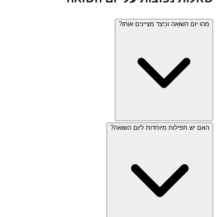
מהו יום השואה וכיצד מציינים אותו?
האם יש תפילות מיוחדות ליום השואה?
יום השואה (כ"ז בניסן) הוא יום הזיכרון לשואה ולגבורה, שנקבע
לזכר שישה מיליון יהודים שנרצחו בשואה. בישראל נשמעת צפירה
בת שתי דקות ברחבי הארץ, מתקיימים טקסי זיכרון, מודלקים
שישה אבוקות, ושורדי השואה מעידים. אתרי בידור ומסעדות
סגורים.