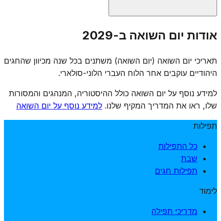
אין נוסח תפילה רשמי אחיד ליום השואה, אך קהילות רבות
אודות יום השואה ב-2029
מוסיפות תפילות זיכרון, אומרות תהילים, מדליקות נרות נשמה
ומקיימות טקסי אזכרה. חלק מהקהילות מוסיפות "אל מלא
תאריכי יום השואה (יום השואה) משתנים בכל שנה מכיוון שהחגים
רחמים" מיוחד לזכר קדושי השואה. הרבנות הראשית הנהיגה
היהודיים עוקבים אחר הלוח העברי הלוני-סולארי.
אמירת קינות ותפילות מיוחדות.
למידע נוסף על יום השואה כולל ההיסטוריה, המנהגים והמסורות
שלו, ראו את המדריך המקיף שלנו.
למידע נוסף על יום השואה
תפילות
כל התפילות
שבת
תפילות חגים
לימוד
מדריכי תפילה