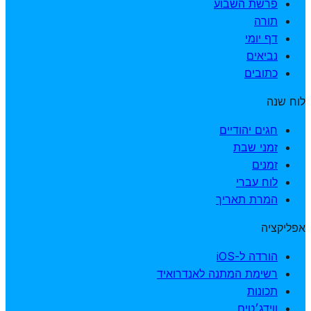
פרשת השבוע
תורה
דף יומי
נביאים
כתובים
לוח שנה
חגים יהודיים
זמני שבת
זמנים
לוח עברי
המרת תאריך
אפליקציה
הורדה ל-iOS
רשימת המתנה לאנדרואיד
תכונות
ווידג׳טים