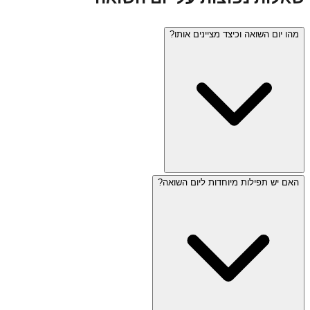
מהו יום השואה וכיצד מציינים אותו?
האם יש תפילות מיוחדות ליום השואה?
יום השואה (כ"ז בניסן) הוא יום הזיכרון לשואה ולגבורה, שנקבע
לזכר שישה מיליון יהודים שנרצחו בשואה. בישראל נשמעת צפירה
בת שתי דקות ברחבי הארץ, מתקיימים טקסי זיכרון, מודלקים
שישה אבוקות, ושורדי השואה מעידים. אתרי בידור ומסעדות
סגורים.