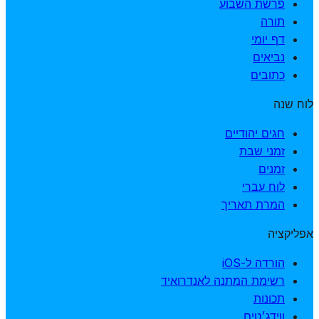
פרשת השבוע
תורה
דף יומי
נביאים
כתובים
לוח שנה
חגים יהודיים
זמני שבת
זמנים
לוח עברי
המרת תאריך
אפליקציה
הורדה ל-iOS
רשימת המתנה לאנדרואיד
תכונות
ווידג׳טים