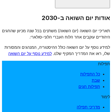
אין נוסח תפילה רשמי אחיד ליום השואה, אך קהילות רבות
אודות יום השואה ב-2030
מוסיפות תפילות זיכרון, אומרות תהילים, מדליקות נרות נשמה
ומקיימות טקסי אזכרה. חלק מהקהילות מוסיפות "אל מלא
תאריכי יום השואה (יום השואה) משתנים בכל שנה מכיוון שהחגים
רחמים" מיוחד לזכר קדושי השואה. הרבנות הראשית הנהיגה
היהודיים עוקבים אחר הלוח העברי הלוני-סולארי.
אמירת קינות ותפילות מיוחדות.
למידע נוסף על יום השואה כולל ההיסטוריה, המנהגים והמסורות
שלו, ראו את המדריך המקיף שלנו.
למידע נוסף על יום השואה
תפילות
כל התפילות
שבת
תפילות חגים
לימוד
מדריכי תפילה