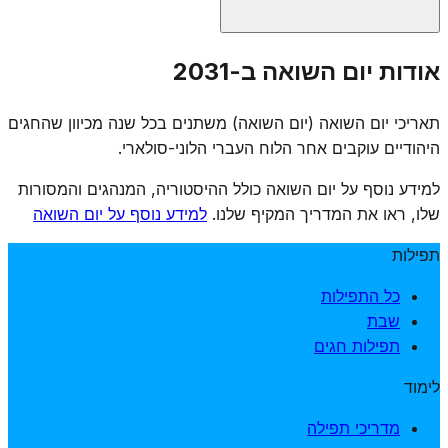
אין נוסח תפילה רשמי אחיד ליום השואה, אך קהילות רבות
אודות יום השואה ב-2031
מוסיפות תפילות זיכרון, אומרות תהילים, מדליקות נרות נשמה
ומקיימות טקסי אזכרה. חלק מהקהילות מוסיפות "אל מלא
תאריכי יום השואה (יום השואה) משתנים בכל שנה מכיוון שהחגים
רחמים" מיוחד לזכר קדושי השואה. הרבנות הראשית הנהיגה
היהודיים עוקבים אחר הלוח העברי הלוני-סולארי.
אמירת קינות ותפילות מיוחדות.
למידע נוסף על יום השואה כולל ההיסטוריה, המנהגים והמסורות
שלו, ראו את המדריך המקיף שלנו.
למידע נוסף על יום השואה
תפילות
כל התפילות
שבת
תפילות חגים
לימוד
מדריכי תפילה