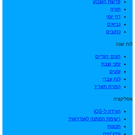
פרשת השבוע
תורה
דף יומי
נביאים
כתובים
לוח שנה
חגים יהודיים
זמני שבת
זמנים
לוח עברי
המרת תאריך
אפליקציה
הורדה ל-iOS
רשימת המתנה לאנדרואיד
תכונות
ווידג׳טים