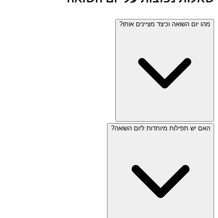
מהו יום השואה וכיצד מציינים אותו?
האם יש תפילות מיוחדות ליום השואה?
יום השואה (כ"ז בניסן) הוא יום הזיכרון לשואה ולגבורה, שנקבע
לזכר שישה מיליון יהודים שנרצחו בשואה. בישראל נשמעת צפירה
בת שתי דקות ברחבי הארץ, מתקיימים טקסי זיכרון, מודלקים
שישה אבוקות, ושורדי השואה מעידים. אתרי בידור ומסעדות
סגורים.