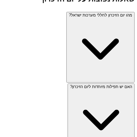
מהו יום הזיכרון לחללי מערכות ישראל?
האם יש תפילות מיוחדות ליום הזיכרון?
יום הזיכרון (ד' באייר) מוקדש לזכר חללי מערכות ישראל ונפגעי
פעולות האיבה. היום מתחיל בערב עם צפירה בת דקה ומסתיים
למחרת עם מעבר ישיר ליום העצמאות. במהלך היום נשמעת
צפירה נוספת בת שתי דקות, מתקיימים טקסים בבתי עלמין
צבאיים, ואתרי בידור סגורים.