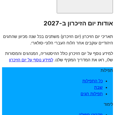
אין נוסח תפילה רשמי קבוע ליום הזיכרון, אך קהילות רבות
אודות יום הזיכרון ב-2027
מקיימות טקסי זיכרון הכוללים אמירת תהילים, "אל מלא רחמים",
קדיש, והדלקת נרות נשמה. חלק מבתי הכנסת מוסיפים תפילות
תאריכי יום הזיכרון (יום הזיכרון) משתנים בכל שנה מכיוון שהחגים
מיוחדות לזכר החללים בתפילת שחרית ומנחה.
היהודיים עוקבים אחר הלוח העברי הלוני-סולארי.
למידע נוסף על יום הזיכרון כולל ההיסטוריה, המנהגים והמסורות
שלו, ראו את המדריך המקיף שלנו.
למידע נוסף על יום הזיכרון
תפילות
כל התפילות
שבת
תפילות חגים
לימוד
מדריכי תפילה