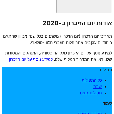
אין נוסח תפילה רשמי קבוע ליום הזיכרון, אך קהילות רבות
אודות יום הזיכרון ב-2028
מקיימות טקסי זיכרון הכוללים אמירת תהילים, "אל מלא רחמים",
קדיש, והדלקת נרות נשמה. חלק מבתי הכנסת מוסיפים תפילות
תאריכי יום הזיכרון (יום הזיכרון) משתנים בכל שנה מכיוון שהחגים
מיוחדות לזכר החללים בתפילת שחרית ומנחה.
היהודיים עוקבים אחר הלוח העברי הלוני-סולארי.
למידע נוסף על יום הזיכרון כולל ההיסטוריה, המנהגים והמסורות
שלו, ראו את המדריך המקיף שלנו.
למידע נוסף על יום הזיכרון
תפילות
כל התפילות
שבת
תפילות חגים
לימוד
מדריכי תפילה