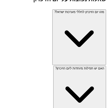
מהו יום הזיכרון לחללי מערכות ישראל?
האם יש תפילות מיוחדות ליום הזיכרון?
יום הזיכרון (ד' באייר) מוקדש לזכר חללי מערכות ישראל ונפגעי
פעולות האיבה. היום מתחיל בערב עם צפירה בת דקה ומסתיים
למחרת עם מעבר ישיר ליום העצמאות. במהלך היום נשמעת
צפירה נוספת בת שתי דקות, מתקיימים טקסים בבתי עלמין
צבאיים, ואתרי בידור סגורים.