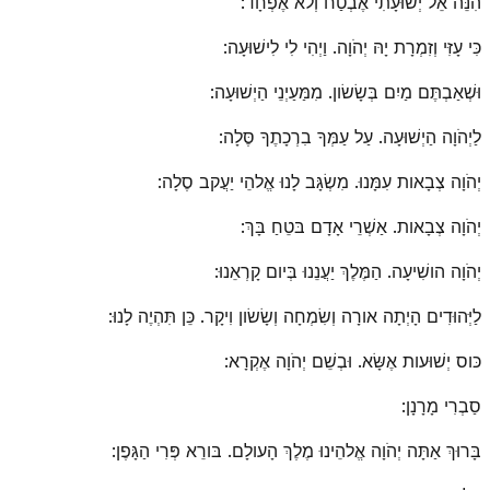
הִנֵּה אֵל יְשׁוּעָתִי אֶבְטַח וְלא אֶפְחָד:
כִּי עָזִּי וְזִמְרָת יָהּ יְהֹוָה. וַיְהִי לִי לִישׁוּעָה:
וּשְׁאַבְתֶּם מַיִם בְּשָׂשׂון. מִמַּעַיְנֵי הַיְשׁוּעָה:
לַיְהֹוָה הַיְשׁוּעָה. עַל עַמְּךָ בִרְכָתֶךָ סֶּלָה:
יְהֹוָה צְבָאות עִמָּנוּ. מִשְׂגָּב לָנוּ אֱלהֵי יַעֲקב סֶלָה:
יְהֹוָה צְבָאות. אַשְׁרֵי אָדָם בּטֵחַ בָּךְ:
יְהֹוָה הושִׁיעָה. הַמֶּלֶךְ יַעֲנֵנוּ בְּיום קָרְאֵנוּ:
לַיְּהוּדִים הָיְתָה אורָה וְשִׂמְחָה וְשָׂשׂון וִיקָר. כֵּן תִּהְיֶה לָנוּ:
כּוס יְשׁוּעות אֶשָּׂא. וּבְשֵׁם יְהֹוָה אֶקְרָא:
סַבְרִי מָרָנָן:
בָּרוּךְ אַתָּה יְהֹוָה אֱלהֵינוּ מֶלֶךְ הָעולָם. בּורֵא פְּרִי הַגָּפֶן: