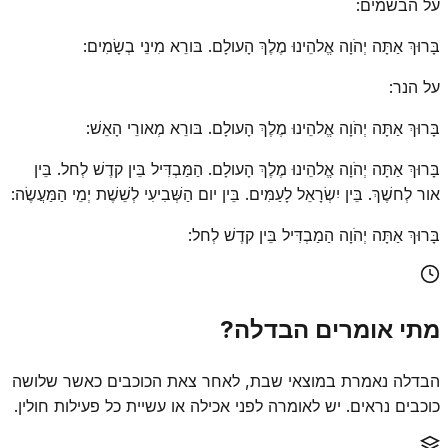
על הבשמים:
בָּרוּךְ אַתָּה יְהֹוָה אֱלהֵינוּ מֶלֶךְ הָעולָם. בּורֵא מִינֵי בְשָׂמִים:
על הנר:
בָּרוּךְ אַתָּה יְהֹוָה אֱלהֵינוּ מֶלֶךְ הָעולָם. בּורֵא מְאורֵי הָאֵשׁ:
בָּרוּךְ אַתָּה יְהֹוָה אֱלהֵינוּ מֶלֶךְ הָעולָם. הַמַּבְדִּיל בֵּין קדֶשׁ לְחל. בֵּין
אור לְחשֶׁךְ. בֵּין יִשְׂרָאֵל לָעַמִּים. בֵּין יום הַשְּׁבִיעִי לְשֵׁשֶׁת יְמֵי הַמַּעֲשֶׂה:
בָּרוּךְ אַתָּה יְהֹוָה הַמַבְדִּיל בֵּין קדֶשׁ לְחל:
מתי אומרים הבדלה?
הבדלה נאמרת במוצאי שבת, לאחר צאת הכוכבים כאשר שלושה
כוכבים נראים. יש לאומרה לפני אכילה או עשיית כל פעילות חולין.