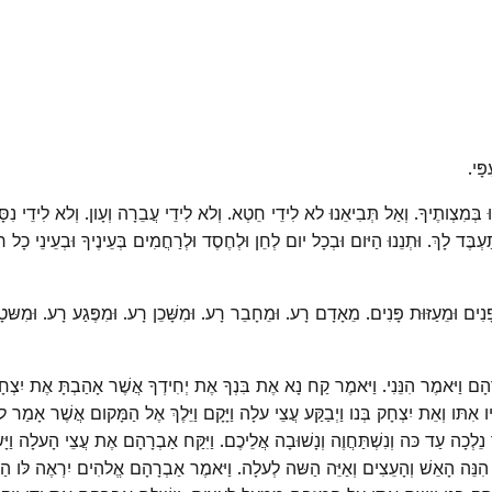
ָּי.
נוּ בְּמִצְותֶיךָ. וְאַל תְּבִיאֵנוּ לא לִידֵי חֵטְא. וְלא לִידֵי עֲבֵרָה וְעָון. וְלא לִידֵי נִסָּ
עְבֶּד לָךְ. וּתְנֵנוּ הַיּום וּבְכָל יום לְחֵן וּלְחֶסֶד וּלְרַחֲמִים בְּעֵינֶיךָ וּבְעֵינֵי 
ָנִים וּמֵעַזּוּת פָּנִים. מֵאָדָם רָע. וּמֵחָבֵר רָע. וּמִשָּׁכֵן רָע. וּמִפֶּגַע רָע. וּמִשּטָן
הָם וַיּאמֶר הִנֵּנִי. וַיּאמֶר קַח נָא אֶת בִּנְךָ אֶת יְחִידְךָ אֲשֶׁר אָהַבְתָּ אֶת יִצְ
ו אִתּו וְאֵת יִצְחָק בְּנו וַיְבַקַּע עֲצֵי עלָה וַיָּקָם וַיֵּלֶךְ אֶל הַמָּקום אֲשֶׁר אָמַר 
ָה עַד כּה וְנִשְׁתַּחֲוֶה וְנָשׁוּבָה אֲלֵיכֶם. וַיִּקַּח אַבְרָהָם אֶת עֲצֵי הָעלָה וַיָּשם ע
ֶר הִנֵּה הָאֵשׁ וְהָעֵצִים וְאַיֵּה הַשּה לְעלָה. וַיּאמֶר אַבְרָהָם אֱלהִים יִרְאֶה לּו הַשּ