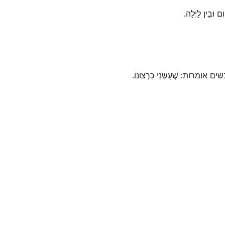
ם וּבֵין לָיְלָה.
שים אומרות: שֶׁעָשַׂנִי כִּרְצוֹנוֹ.