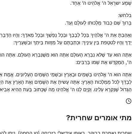
שְׁמַע יִשרָאֵל ה' אֱלהֵינוּ ה’ אֶחָד.
בלחש:
בָּרוּךְ שֵׁם כְּבוד מַלְכוּתו לְעולָם וָעֶד.
וְאָהַבְתָּ אֵת ה' אֱלהֶיךָ בְּכָל לְבָבְךָ וּבְכָל נַפְשְׁךָ וּבְכָל מְאדֶךָ: וְהָיוּ הַדְּבָרִים 
יָדֶךָ וְהָיוּ לְטטָפת בֵּין עֵינֶיךָ: וּכְתַבְתָּם עַל מְזֻזות בֵּיתֶךָ וּבִשְׁעָרֶיךָ:
אַתָּה הוּא עַד שֶׁלּא נִבְרָא הָעולָם אַתָּה הוּא מִשֶּׁנִּבְרָא הָעולָם. אַתָּה הוּא בָּעו
ה', הַמְקַדֵּשׁ אֶת שְׁמו בָּרַבִּים:
אַתָּה הוּא ה' אֱלהֵינוּ בַּשָּׁמַיִם וּבָאָרֶץ וּבִשְׁמֵי הַשָּׁמַיִם הָעֶלְיונִים. אֱמֶת אַ
לְבַדְּךָ לְכל מַמְלְכות הָאָרֶץ: אַתָּה עָשיתָ אֶת הַשָּׁמַיִם וְאֶת הָאָרֶץ אֶת הַיָּם ו
הַגָּדול שֶׁנִּקְרָא עָלֵינוּ. וְקַיֶּם לָנוּ ה' אֱלהֵינוּ מַה שֶׁכָּתוּב בָּעֵת הַהִיא אָבִ
מתי אומרים שחרית?
שחרית נאמרת בבוקר, באופן אידיאלי בזריחה (נץ החמה). ניתן 