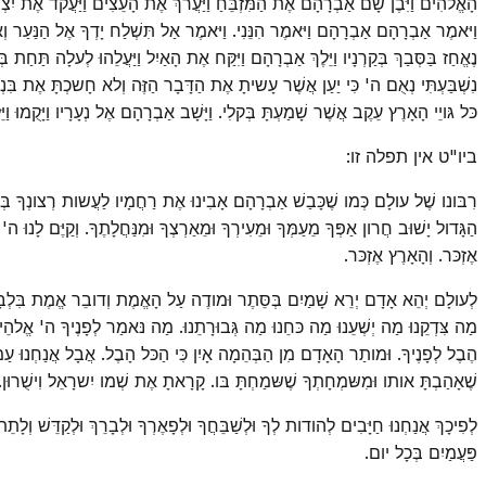
הָאֱלהִים וַיִּבֶן שָׁם אַבְרָהָם אֶת הַמִּזְבֵּחַ וַיַּעֲרךְ אֶת הָעֵצִים וַיַּעֲקד אֶת יִצְ
וַיּאמֶר אַבְרָהָם אַבְרָהָם וַיּאמֶר הִנֵּנִי. וַיּאמֶר אַל תִּשְׁלַח יָדְךָ אֶל הַנַּעַר וְא
נֶאֱחַז בַּסְּבַךְ בְּקַרְנָיו וַיֵּלֶךְ אַבְרָהָם וַיִּקַּח אֶת הָאַיִל וַיַּעֲלֵהוּ לְעלָה תּ
נִשְׁבַּעְתִּי נְאֻם ה' כִּי יַעַן אֲשֶׁר עָשיתָ אֶת הַדָּבָר הַזֶּה וְלא חָשכְתָּ אֶת בִּנְךָ 
כּל גּויֵי הָאָרֶץ עֵקֶב אֲשֶׁר שָׁמַעְתָּ בְּקלִי. וַיָּשָׁב אַבְרָהָם אֶל נְעָרָיו וַיָּקֻמוּ וַי
ביו"ט אין תפלה זו:
רִבּונו שֶׁל עולָם כְּמו שֶׁכָּבַשׁ אַבְרָהָם אָבִינוּ אֶת רַחֲמָיו לַעֲשות רְצונְךָ בְּלֵבָב
הַגָּדול יָשׁוּב חֲרון אַפְּךָ מֵעַמְּךָ וּמֵעִירְךָ וּמֵאַרְצְךָ וּמִנַּחֲלָתֶךָ. וְקַיֶּם לָנ
אֶזְכּר. וְהָאָרֶץ אֶזְכּר.
לְעולָם יְהֵא אָדָם יְרֵא שָׁמַיִם בְּסֵּתֶר וּמודֶה עַל הָאֱמֶת וְדובֵר אֱמֶת בִּלְבָבו וְי
מַה צִּדְקֵנוּ מַה יְשְׁעֵנוּ מַה כּחֵנוּ מַה גְּבוּרָתֵנוּ. מַה נּאמַר לְפָנֶיךָ ה' אֱלהֵינוּ
הֶבֶל לְפָנֶיךָ. וּמותַר הָאָדָם מִן הַבְּהֵמָה אָיִן כִּי הַכּל הָבֶל. אֲבָל אֲנַחְנוּ עַמְּךָ ב
שֶׁאָהַבְתָּ אותו וּמִשּמְחָתְךָ שֶׁשּמַחְתָּ בּו. קָרָאתָ אֶת שְׁמו יִשרָאֵל וִישֻׁרוּן.
לְפִיכָךְ אֲנַחְנוּ חַיָּבִים לְהודות לְךָ וּלְשַׁבֵּחֲךָ וּלְפָאֶרְךָ וּלְבָרֵךְ וּלְקַדֵּשׁ וְלָ
פַּעֲמַיִם בְּכָל יום.