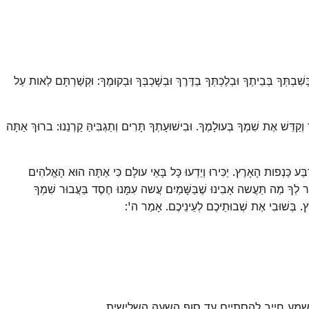
ִׁבְתְּךָ בְּבֵיתֶךָ וּבְלֶכְתְּךָ בַדֶּרֶךְ וּבְשָׁכְבְּךָ וּבְקוּמֶךָ: וּקְשַׁרְתָּם לְאות עַל
שׁ אֶת שִׁמְךָ בְּעולָמֶךָ. וּבִישׁוּעָתְךָ תָּרִים וְתַגְבִּיהַּ קַרְנֵנוּ: ברוּךְ אַתָּה
ַע כַּנְפות הָאָרֶץ. יַכִּירוּ וְיֵדְעוּ כָּל בָּאֵי עולָם כִּי אַתָּה הוּא הָאֱלהִים
 לְךָ מַה תַּעֲשה אָבִינוּ שֶׁבַּשָּׁמַיִם עֲשה עִמָּנוּ חֶסֶד בַּעֲבוּר שִׁמְךָ
רֶץ. בְּשׁוּבִי אֶת שְׁבוּתֵיכֶם לְעֵינֵיכֶם. אָמַר ה':
שמע חייב להסתיים עד סוף השעה השלישית.