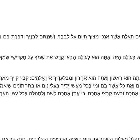
הָאֵלֶּה אֲשֶׁר אָנכִי מְצַוְּךָ הַיּום עַל לְבָבֶךָ: וְשִׁנַּנְתָּם לְבָנֶיךָ וְדִבַּרְתָּ בָּם בְּש
לָם הַזֶּה וְאַתָּה הוּא לָעולָם הַבָּא: קַדֵּשׁ אֶת שִׁמְךָ עַל מַקְדִּישֵׁי שְׁמֶךָ וְקַדֵּ
תָּה הוּא רִאשׁון וְאַתָּה הוּא אַחֲרון וּמִבַּלְעָדֶיךָ אֵין אֱלהִים: קַבֵּץ קוֶיךָ מֵאַרְבּ
ְאֶת כָּל אֲשֶׁר בָּם וּמִי בְּכָל מַעֲשי יָדֶיךָ בָּעֶלְיונִים או בַתַּחְתּונִים שֶׁיּאמַר
יא אֶתְכֶם וּבָעֵת קַבְּצִי אֶתְכֶם. כִּי אֶתֵּן אֶתְכֶם לְשֵׁם וְלִתְהִלָּה בְּכל עַמֵּי הָאָ
להתפלל מעלות השחר עד סוף השעה הרביעית ההלכתית. חלק קריאת 