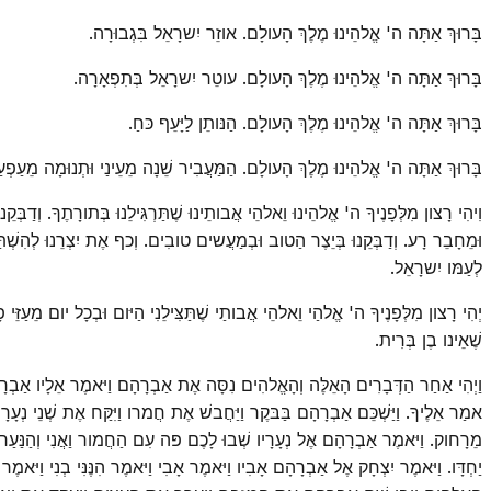
בָּרוּךְ אַתָּה ה' אֱלהֵינוּ מֶלֶךְ הָעולָם. אוזֵר יִשרָאֵל בִּגְבוּרָה.
בָּרוּךְ אַתָּה ה' אֱלהֵינוּ מֶלֶךְ הָעולָם. עוטֵר יִשרָאֵל בְּתִפְאָרָה.
בָּרוּךְ אַתָּה ה' אֱלהֵינוּ מֶלֶךְ הָעולָם. הַנּותֵן לַיָּעֵף כּחַ.
בָּרוּךְ אַתָּה ה' אֱלהֵינוּ מֶלֶךְ הָעולָם. הַמַּעֲבִיר שֵׁנָה מֵעֵינַי וּתְנוּמָה מֵעַפְעַפ
וִיהִי רָצון מִלְּפָנֶיךָ ה' אֱלהֵינוּ וֵאלהֵי אֲבותֵינוּ שֶׁתַּרְגִּילֵנוּ בְּתורָתֶךָ. וְדַבְּקֵ
וּמֵחָבֵר רָע. וְדַבְּקֵנוּ בְּיֵצֶר הַטוב וּבְמַעֲשים טובִים. וְכף אֶת יִצְרֵנוּ לְהִשְׁתַּ
לְעַמּו יִשרָאֵל.
יְהִי רָצון מִלְּפָנֶיךָ ה' אֱלהַי וֵאלהֵי אֲבותַי שֶׁתַּצִּילֵנִי הַיּום וּבְכָל יום מֵעַזֵּי פ
שֶׁאֵינו בֶן בְּרִית.
וַיְהִי אַחַר הַדְּבָרִים הָאֵלֶּה וְהָאֱלהִים נִסָּה אֶת אַבְרָהָם וַיּאמֶר אֵלָיו אַבְרָ
אמַר אֵלֶיךָ. וַיַּשְׁכֵּם אַבְרָהָם בַּבּקֶר וַיַּחֲבשׁ אֶת חֲמרו וַיִּקַּח אֶת שְׁנֵי נְעָרָי
מֵרָחוק. וַיּאמֶר אַבְרָהָם אֶל נְעָרָיו שְׁבוּ לָכֶם פּה עִם הַחֲמור וַאֲנִי וְהַנַּעַר נֵלְכ
יַחְדָּו. וַיּאמֶר יִצְחָק אֶל אַבְרָהָם אָבִיו וַיּאמֶר אָבִי וַיּאמֶר הִנֶּנִּי בְנִי וַיּאמ