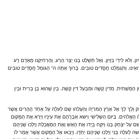
יון. וְלא לִידֵי בִזָּיון. וְאַל תַּשְׁלֶט בָּנוּ יֵצֶר הָרָע. וְהַרְחִיקֵנוּ מֵאָדָם רָע
כָל רואֵינוּ. וְתִגְמְלֵנוּ חֲסָדִים טובִים. בָּרוּךְ אַתָּה ה' הַגּומֵל חֲסָדִים טובִים
 הַמַּשְׁחִית. מִדִּין קָשֶׁה וּמִבַּעַל דִּין קָשֶׁה. בֵּין שֶׁהוּא בֶן בְּרִית וּבֵין
חָק וְלֶךְ לְךָ אֶל אֶרֶץ הַמּרִיָּה וְהַעֲלֵהוּ שָׁם לְעלָה עַל אַחַד הֶהָרִים אֲשֶׁר
לו הָאֱלהִים. בַּיּום הַשְּׁלִישִׁי וַיִּשּא אַבְרָהָם אֶת עֵינָיו וַיַּרְא אֶת הַמָּקום
ַל יִצְחָק בְּנו וַיִּקַּח בְּיָדו אֶת הָאֵשׁ וְאֶת הַמַּאֲכֶלֶת וַיֵּלְכוּ שְׁנֵיהֶם
ה לְעלָה בְּנִי וַיֵּלְכוּ שְׁנֵיהֶם יַחְדָּו. וַיָּבאוּ אֶל הַמָּקום אֲשֶׁר אָמַר לו