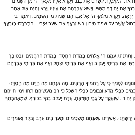
ַּח אֶת הַמַּאֲכֶלֶת לִשְׁחט אֶת בְּנו. וַיִּקְרָא אֵלָיו מַלְאַךְ ה' מִן הַשָּׁמַיִם
ָ אֶת יְחִידְךָ מִמֶּנִּי. וַיִּשּא אַבְרָהָם אֶת עֵינָיו וַיַּרְא וְהִנֵּה אַיִל אַחַר
' יֵרָאֶה. וַיִּקְרָא מַלְאַךְ ה' אֶל אַבְרָהָם שֵׁנִית מִן הַשָּׁמָיִם. וַיּאמֶר בִּי
ְכַחול אֲשֶׁר עַל שפַת הַיָּם וְיִרַשׁ זַרְעֲךָ אֵת שַׁעַר איְבָיו. וְהִתְבָּרֲכוּ בְזַרְעֲךָ
. וְתִתְנַהֵג עִמָּנוּ ה' אֱלהֵינוּ בְּמִדַּת הַחֶסֶד וּבְמִדַּת הָרַחֲמִים. וּבְטוּבְךָ
ְזָכַרְתִּי אֶת בְּרִיתִי יַעֲקוב וְאַף אֶת בְּרִיתִי יִצְחָק וְאַף אֶת בְּרִיתִי אַבְרָהָם
נוּ לְפָנֶיךָ כִּי עַל רַחֲמֶיךָ הָרַבִּים. מָה אֲנַחְנוּ מֶה חַיֵּינוּ מֶה חַסְדֵּנוּ
ֲכָמִים כִּבְלִי מַדָּע וּנְבונִים כִּבְלִי הַשכֵּל כִּי רב מַעֲשיהֶם תּהוּ וִימֵי חַיֵּיהֶם
ְחִידו. שֶׁנֶּעֱקַד עַל גַּבֵּי הַמִּזְבֵּחַ. עֲדַת יַעֲקב בִּנְךָ בְּכורֶךָ. שֶׁמֵּאַהֲבָתְךָ
ה יְרֻשָּׁתֵנוּ. אַשְׁרֵינוּ שֶׁאֲנַחְנוּ מַשְׁכִּימִים וּמַעֲרִיבִים עֶרֶב וָבקֶר וְאומְרִים