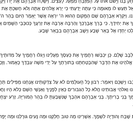
חָק בְּנו וַיָּשם אתו עַל הַמִּזְבֵּחַ מִמַּעַל לָעֵצִים. וַיִּשְׁלַח אַבְרָהָם אֶת יָדו וַיִּק
ַל תַּעַש לו מְאוּמָה כִּי עַתָּה יָדַעְתִּי כִּי יְרֵא אֱלהִים אַתָּה וְלא חָשכְתָּ אֶת בִּנְך
ַחַת בְּנו. וַיִּקְרָא אַבְרָהָם שֵׁם הַמָּקום הַהוּא ה' יִרְאֶה אֲשֶׁר יֵאָמֵר הַיּום בְּהַר ה
אֶת יְחִידֶךָ. כִּי בָרֵךְ אֲבָרֶכְךָ וְהַרְבָּה אַרְבֶּה אֶת זַרְעֲךָ כְּכוכְבֵי הַשָּׁמַיִם ו
ֵּלְכוּ יַחְדָּו אֶל בְּאֵר שָׁבַע וַיֵּשֶׁב אַבְרָהָם בִּבְאֵר שָׁבַע.
 שָׁלֵם. כֵּן יִכְבְּשׁוּ רַחֲמֶיךָ אֶת כַּעַסְךָ מֵעָלֵינוּ וְיָגלּוּ רַחֲמֶיךָ עַל מִדּותֶיךָ
וּ ה' אֱלהֵינוּ אֶת הַדָּבָר שֶׁהִבְטַחְתָּנוּ בְּתורָתֶךָ עַל יְדֵי משֶׁה עַבְדֶּךָ כָּאָמוּר. ו
ַשְׁכֵּם וְיאמַר: רִבּון כָּל הָעולָמִים לא עַל צִדְקותֵינוּ אֲנַחְנוּ מַפִּילִים תַּחֲנוּנֵי
 וֵאלהֵי אֲבותֵינוּ הֲלא כָל הַגִּבּורִים כְּאַיִן לְפָנֶיךָ וְאַנְשֵׁי הַשֵּׁם כְּלא הָיוּ וַח
ְּנֵי בְרִיתֶךָ. בְּנֵי אַבְרָהָם אהַבְךָ שֶׁנִּשְׁבַּעְתָּ לּו בְּהַר הַמּורִיָּה. זֶרַע יִצְחָק י
תֵת שֶׁבַח וְהודָיָה לִשְׁמֶךָ. אַשְׁרֵינוּ מַה טּוב חֶלְקֵנוּ וּמַה נָּעִים גּורָלֵנוּ וּמַה יָּפָ