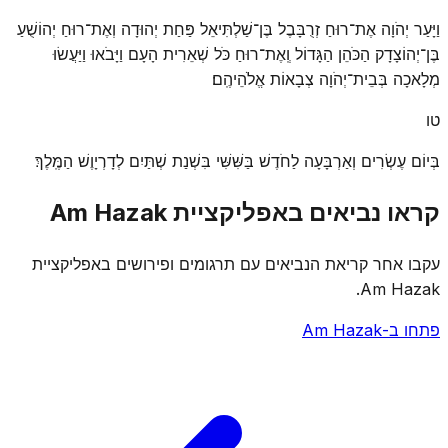
וַיָּעַר יְהֹוָה אֶת־רוּחַ זְרֻבָּבֶל בֶּן־שַׁלְתִּיאֵל פַּחַת יְהוּדָה וְאֶת־רוּחַ יְהוֹשֻׁעַ
בֶּן־יְהוֹצָדָק הַכֹּהֵן הַגָּדוֹל וְֽאֶת־רוּחַ כֹּל שְׁאֵרִית הָעָם וַיָּבֹאוּ וַיַּעֲשׂוּ
מְלָאכָה בְּבֵית־יְהֹוָה צְבָאוֹת אֱלֹהֵיהֶֽם׃
טו
בְּיוֹם עֶשְׂרִים וְאַרְבָּעָה לַחֹדֶשׁ בַּשִּׁשִּׁי בִּשְׁנַת שְׁתַּיִם לְדָרְיָוֶשׁ הַמֶּֽלֶךְ׃
קראו נביאים באפליקציית Am Hazak
עקבו אחר קריאת הנביאים עם תרגומים ופירושים באפליקציית
Am Hazak.
פתחו ב-Am Hazak