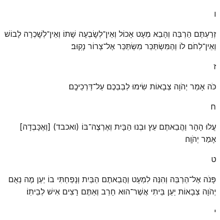
ו
זְרַעְתֶּם הַרְבֵּה וְהָבֵא מְעָט אָכוֹל וְאֵין־לְשׇׂבְעָה שָׁתוֹ וְאֵין־לְשׇׁכְרָה לָבוֹשׁ
וְאֵין־לְחֹם לוֹ וְהַמִּשְׂתַּכֵּר מִשְׂתַּכֵּר אֶל־צְרוֹר נָקֽוּב׃
ז
כֹּה אָמַר יְהֹוָה צְבָאוֹת שִׂימוּ לְבַבְכֶם עַל־דַּרְכֵיכֶֽם׃
ח
עֲלוּ הָהָר וַהֲבֵאתֶם עֵץ וּבְנוּ הַבָּיִת וְאֶרְצֶה־בּוֹ (ואכבד) [וְאֶכָּבְדָה]
אָמַר יְהֹוָֽה׃
ט
פָּנֹה אֶל־הַרְבֵּה וְהִנֵּה לִמְעָט וַהֲבֵאתֶם הַבַּיִת וְנָפַחְתִּי בוֹ יַעַן מֶה נְאֻם
יְהֹוָה צְבָאוֹת יַעַן בֵּיתִי אֲשֶׁר־הוּא חָרֵב וְאַתֶּם רָצִים אִישׁ לְבֵיתֽוֹ׃
י