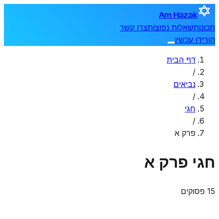
Am Hazak
תכונות
שאלות נפוצות
צרו קשר
הורידו עכשיו
דף הבית
/
נביאים
/
חגי
/
פרק א
חגי
פרק א
15 פסוקים