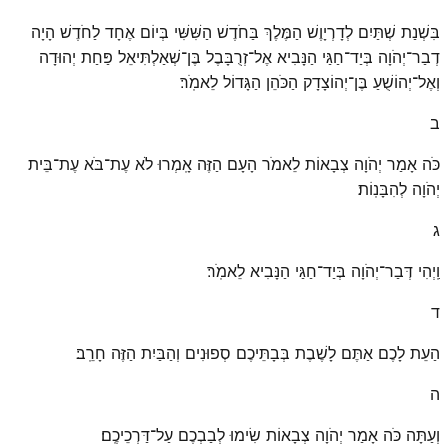
בִּשְׁנַת שְׁתַּיִם לְדָרְיָוֶשׁ הַמֶּלֶךְ בַּחֹדֶשׁ הַשִּׁשִּׁי בְּיוֹם אֶחָד לַחֹדֶשׁ הָיָה
דְבַר־יְהֹוָה בְּיַד־חַגַּי הַנָּבִיא אֶל־זְרֻבָּבֶל בֶּן־שְׁאַלְתִּיאֵל פַּחַת יְהוּדָה
וְאֶל־יְהוֹשֻׁעַ בֶּן־יְהוֹצָדָק הַכֹּהֵן הַגָּדוֹל לֵאמֹֽר׃
ב
כֹּה אָמַר יְהֹוָה צְבָאוֹת לֵאמֹר הָעָם הַזֶּה אָֽמְרוּ לֹא עֶת־בֹּא עֶת־בֵּית
יְהֹוָה לְהִבָּנֽוֹת׃
ג
וַֽיְהִי דְּבַר־יְהֹוָה בְּיַד־חַגַּי הַנָּבִיא לֵאמֹֽר׃
ד
הַעֵת לָכֶם אַתֶּם לָשֶׁבֶת בְּבָתֵּיכֶם סְפוּנִים וְהַבַּיִת הַזֶּה חָרֵֽב׃
ה
וְעַתָּה כֹּה אָמַר יְהֹוָה צְבָאוֹת שִׂימוּ לְבַבְכֶם עַל־דַּרְכֵיכֶֽם׃