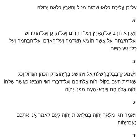
עַל־כֵּן עֲלֵיכֶם כָּלְאוּ שָׁמַיִם מִטָּל וְהָאָרֶץ כָּלְאָה יְבוּלָֽהּ׃
יא
וָאֶקְרָא חֹרֶב עַל־הָאָרֶץ וְעַל־הֶהָרִים וְעַל־הַדָּגָן וְעַל־הַתִּירוֹשׁ
וְעַל־הַיִּצְהָר וְעַל אֲשֶׁר תּוֹצִיא הָאֲדָמָה וְעַל־הָֽאָדָם וְעַל־הַבְּהֵמָה וְעַל
כׇּל־יְגִיעַ כַּפָּֽיִם׃
יב
וַיִּשְׁמַע זְרֻבָּבֶלבֶּֽן־שַׁלְתִּיאֵל וִיהוֹשֻׁעַ בֶּן־יְהוֹצָדָק הַכֹּהֵן הַגָּדוֹל וְכֹל
שְׁאֵרִית הָעָם בְּקוֹל יְהֹוָה אֱלֹֽהֵיהֶם וְעַל־דִּבְרֵי חַגַּי הַנָּבִיא כַּאֲשֶׁר שְׁלָחוֹ
יְהֹוָה אֱלֹהֵיהֶם וַיִּֽירְאוּ הָעָם מִפְּנֵי יְהֹוָֽה׃
יג
וַיֹּאמֶר חַגַּי מַלְאַךְ יְהֹוָה בְּמַלְאֲכוּת יְהֹוָה לָעָם לֵאמֹר אֲנִי אִתְּכֶם
נְאֻם־יְהֹוָֽה׃
יד