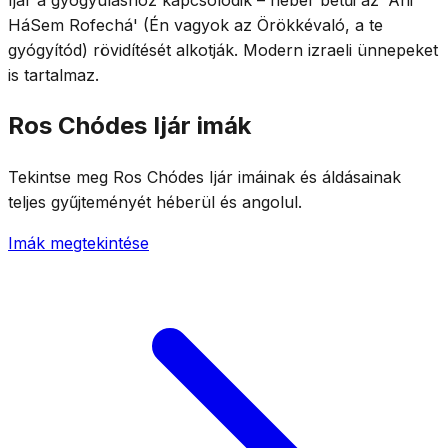
HáSem Rofechá' (Én vagyok az Örökkévaló, a te
gyógyítód) rövidítését alkotják. Modern izraeli ünnepeket
is tartalmaz.
Ros Chódes Ijár imák
Tekintse meg Ros Chódes Ijár imáinak és áldásainak
teljes gyűjteményét héberül és angolul.
Imák megtekintése