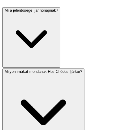
Mi a jelentősége Ijár hónapnak?
Milyen imákat mondanak Ros Chódes Ijárkor?
Ijár teljes egészében az Ómer-számlálás időszakára esik,
és számos jelentős napot tartalmaz: Peszách Séni (14.),
Lág BáÓmer (18.) és Jom Jerusálájim (28.). Izraelben
Jom HáZikáron (4.) és Jom HáÁcmáut (5.) szintén Ijárra
esik. A hónapot a gyógyulással hozzák kapcsolatba –
Ijár héber betűi az 'Áni Hásém Rofechá' (Én vagyok az
Örökkévaló, a te gyógyítód) kezdőbetűi.