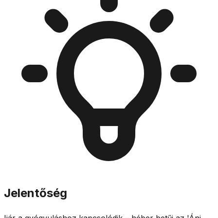
Jelentőség
Ijár a gyógyuláshoz kapcsolódik – héber betűi az 'Áni