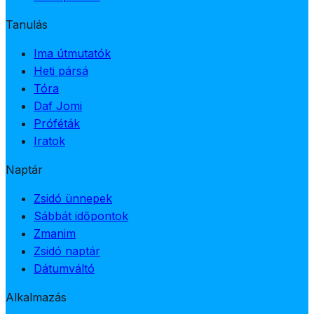
Tanulás
Ima útmutatók
Heti pársá
Tóra
Daf Jomi
Próféták
Iratok
Naptár
Zsidó ünnepek
Sábbát időpontok
Zmanim
Zsidó naptár
Dátumváltó
Alkalmazás