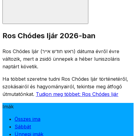
A szokásos Ros Chódes imákat mondják: fél Hállél,
Ros Chódes Ijár 2026-ban
Jáálé VeJávó, a Tóra-olvasmány és Muszáf. Mivel Ros
Chódes Ijár az Ómer-időszakra esik, az Ómer-számlálás
Ros Chódes Ijár (ראש חודש אייר) dátuma évről évre
az esti istentiszteleteken folytatódik. Az Ómer félig
változik, mert a zsidó ünnepek a héber luniszoláris
gyászos szokásai Ros Chódesen is érvényben
naptárt követik.
maradnak.
Ha többet szeretne tudni Ros Chódes Ijár történetéről,
szokásairól és hagyományairól, tekintse meg átfogó
útmutatónkat.
Tudjon meg többet: Ros Chódes Ijár
Imák
Összes ima
Sábbát
Ünnepi imák