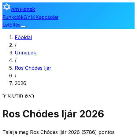
Am Hazak
Funkciók
GYIK
Kapcsolat
Letöltés
Főoldal
/
Ünnepek
/
Ros Chódes Ijár
/
2026
ראש חודש אייר
Ros Chódes Ijár 2026
Találja meg Ros Chódes Ijár 2026 (5786) pontos