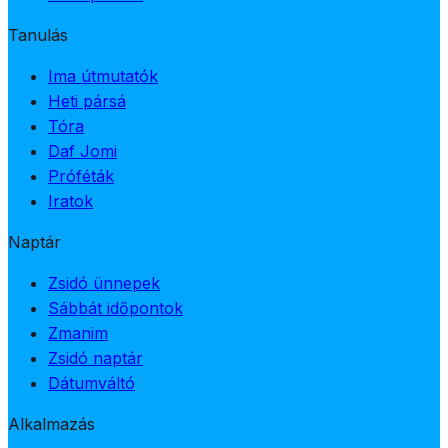
Tanulás
Ima útmutatók
Heti pársá
Tóra
Daf Jomi
Próféták
Iratok
Naptár
Zsidó ünnepek
Sábbát időpontok
Zmanim
Zsidó naptár
Dátumváltó
Alkalmazás