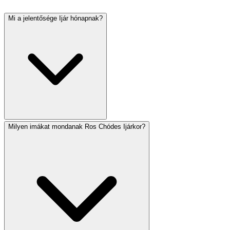
Mi a jelentősége Ijár hónapnak?
Milyen imákat mondanak Ros Chódes Ijárkor?
Ijár teljes egészében az Ómer-számlálás időszakára esik,
és számos jelentős napot tartalmaz: Peszách Séni (14.),
Lág BáÓmer (18.) és Jom Jerusálájim (28.). Izraelben
Jom HáZikáron (4.) és Jom HáÁcmáut (5.) szintén Ijárra
esik. A hónapot a gyógyulással hozzák kapcsolatba –
Ijár héber betűi az 'Áni Hásém Rofechá' (Én vagyok az
Örökkévaló, a te gyógyítód) kezdőbetűi.