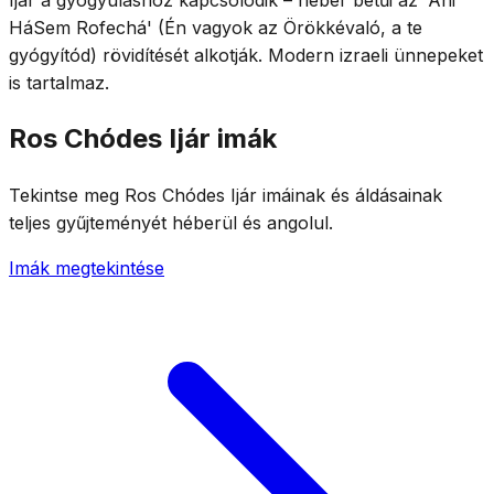
HáSem Rofechá' (Én vagyok az Örökkévaló, a te
gyógyítód) rövidítését alkotják. Modern izraeli ünnepeket
is tartalmaz.
Ros Chódes Ijár imák
Tekintse meg Ros Chódes Ijár imáinak és áldásainak
teljes gyűjteményét héberül és angolul.
Imák megtekintése