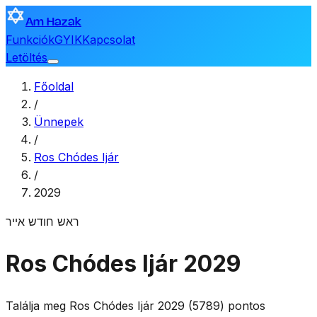
Am Hazak
Funkciók
GYIK
Kapcsolat
Letöltés
Főoldal
/
Ünnepek
/
Ros Chódes Ijár
/
2029
ראש חודש אייר
Ros Chódes Ijár 2029
Találja meg Ros Chódes Ijár 2029 (5789) pontos