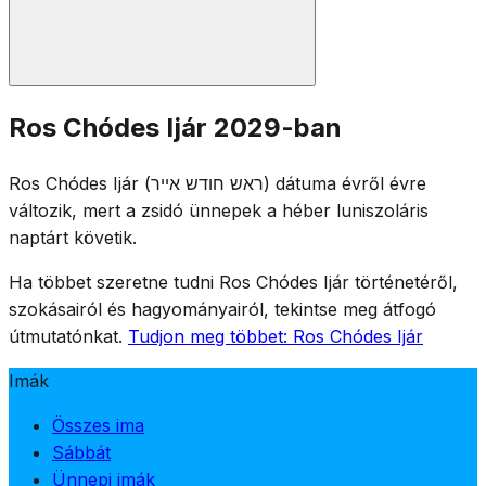
A szokásos Ros Chódes imákat mondják: fél Hállél,
Ros Chódes Ijár 2029-ban
Jáálé VeJávó, a Tóra-olvasmány és Muszáf. Mivel Ros
Chódes Ijár az Ómer-időszakra esik, az Ómer-számlálás
Ros Chódes Ijár (ראש חודש אייר) dátuma évről évre
az esti istentiszteleteken folytatódik. Az Ómer félig
változik, mert a zsidó ünnepek a héber luniszoláris
gyászos szokásai Ros Chódesen is érvényben
naptárt követik.
maradnak.
Ha többet szeretne tudni Ros Chódes Ijár történetéről,
szokásairól és hagyományairól, tekintse meg átfogó
útmutatónkat.
Tudjon meg többet: Ros Chódes Ijár
Imák
Összes ima
Sábbát
Ünnepi imák