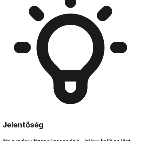
Jelentőség
Ijár a gyógyuláshoz kapcsolódik – héber betűi az 'Áni