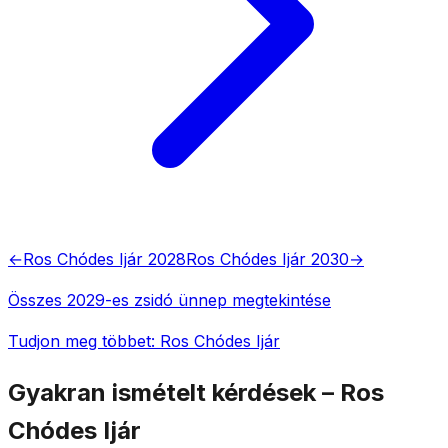
←
Ros Chódes Ijár 2028
Ros Chódes Ijár 2030
→
Összes 2029-es zsidó ünnep megtekintése
Tudjon meg többet: Ros Chódes Ijár
Gyakran ismételt kérdések – Ros
Chódes Ijár