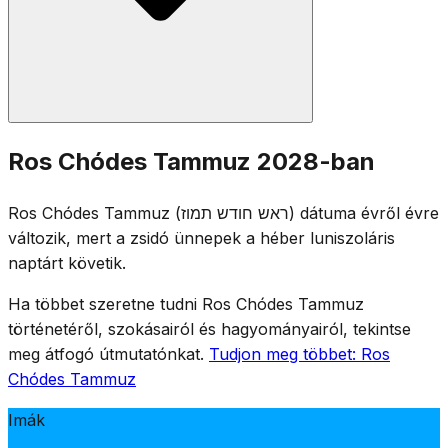
A szokásos Ros Chódes imákat mondják: fél Hállél,
Ros Chódes Tammuz 2028-ban
Jáálé VeJávó, a Tóra-olvasmány és Muszáf. Bár Ros
Chódes önmagában örömteli nap, a közösség tudatában
Ros Chódes Tammuz (ראש חודש תמוז) dátuma évről évre
van annak, hogy a komor Három Hét időszak a hónap
változik, mert a zsidó ünnepek a héber luniszoláris
későbbi részében, Támuz 17-én kezdődik.
naptárt követik.
Ha többet szeretne tudni Ros Chódes Tammuz
történetéről, szokásairól és hagyományairól, tekintse
meg átfogó útmutatónkat.
Tudjon meg többet: Ros
Chódes Tammuz
Imák