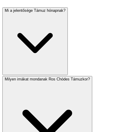
Mi a jelentősége Támuz hónapnak?
Milyen imákat mondanak Ros Chódes Támuzkor?
Támuz a gyásszal társított hónap. Támuz 17. böjtnap,
amely Jeruzsálem falainak áttörésére emlékezik, és ez
jelzi a Tisa Böávig tartó Három Hét gyászidőszak
kezdetét. A hagyomány szerint az aranyborjú bűne és
Mózes első kőtáblák összetörése is ebben a hónapban
történt.