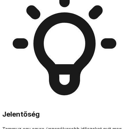
Jelentőség
Tammuz egy egyre ünnepélyesebb időszakot nyit meg