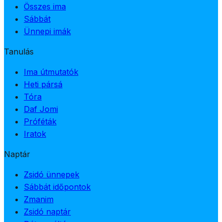
Összes ima
Sábbát
Ünnepi imák
Tanulás
Ima útmutatók
Heti pársá
Tóra
Daf Jomi
Próféták
Iratok
Naptár
Zsidó ünnepek
Sábbát időpontok
Zmanim
Zsidó naptár