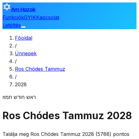
Am Hazak
Funkciók
GYIK
Kapcsolat
Letöltés
Főoldal
/
Ünnepek
/
Ros Chódes Tammuz
/
2028
ראש חודש תמוז
Ros Chódes Tammuz 2028
Találja meg Ros Chódes Tammuz 2028 (5788) pontos