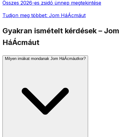
Összes 2026-es zsidó ünnep megtekintése
Tudjon meg többet: Jom HáÁcmáut
Gyakran ismételt kérdések – Jom
HáÁcmáut
Milyen imákat mondanak Jom HáÁcmáutkor?