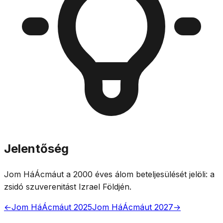
Jelentőség
Jom HáÁcmáut a 2000 éves álom beteljesülését jelöli: a
zsidó szuverenitást Izrael Földjén.
←
Jom HáÁcmáut 2025
Jom HáÁcmáut 2027
→