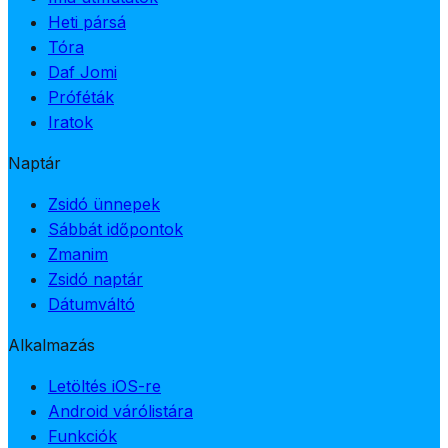
Heti pársá
Tóra
Daf Jomi
Próféták
Iratok
Naptár
Zsidó ünnepek
Sábbát időpontok
Zmanim
Zsidó naptár
Dátumváltó
Alkalmazás
Letöltés iOS-re
Android várólistára
Funkciók