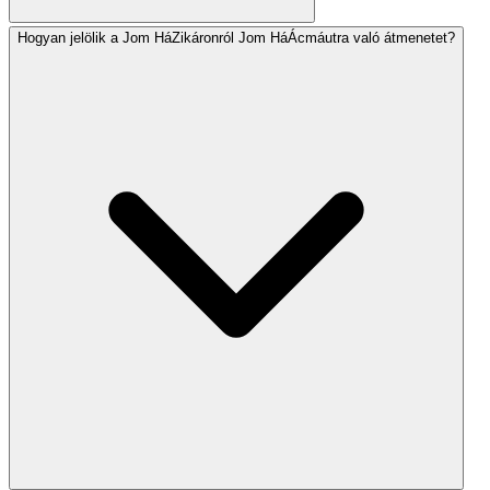
Hogyan jelölik a Jom HáZikáronról Jom HáÁcmáutra való átmenetet?
Sok közösség Hállélt mond (áldással vagy anélkül),
Izrael Államáért mondott imát és különleges zsoltárokat.
Egyesek a Jom HáÁcmáutra adaptált Ál HáNiszim imát
is mondják, hálát adva Istennek Izrael állam
megalapításának csodájáért.