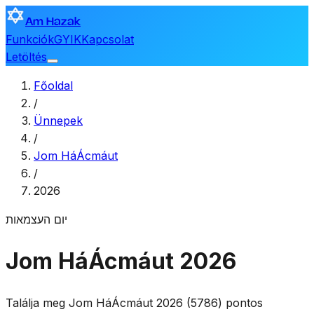
Am Hazak
Funkciók
GYIK
Kapcsolat
Letöltés
Főoldal
/
Ünnepek
/
Jom HáÁcmáut
/
2026
יום העצמאות
Jom HáÁcmáut 2026
Találja meg Jom HáÁcmáut 2026 (5786) pontos