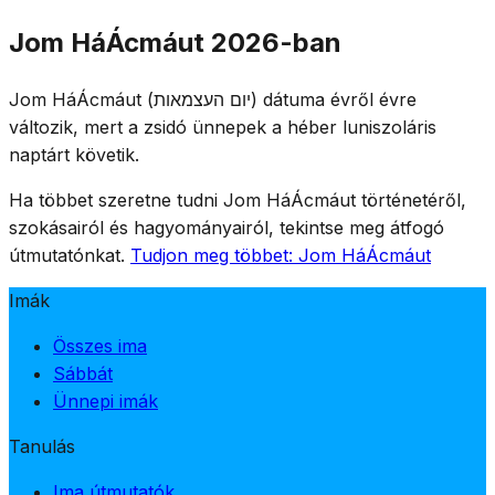
Jom HáZikáron estéjén, sötétedéskor a Herzl-hegyen
Jom HáÁcmáut 2026-ban
tartott szertartás jelzi az átmenetet. Az emlékfáklyák
kialszanak és megkezdődik az ünneplés – a gyásztól az
Jom HáÁcmáut (יום העצמאות) dátuma évről évre
örömig egyetlen este alatt, hangsúlyozva a
változik, mert a zsidó ünnepek a héber luniszoláris
függetlenségért fizetett árat.
naptárt követik.
Ha többet szeretne tudni Jom HáÁcmáut történetéről,
szokásairól és hagyományairól, tekintse meg átfogó
útmutatónkat.
Tudjon meg többet: Jom HáÁcmáut
Imák
Összes ima
Sábbát
Ünnepi imák
Tanulás
Ima útmutatók