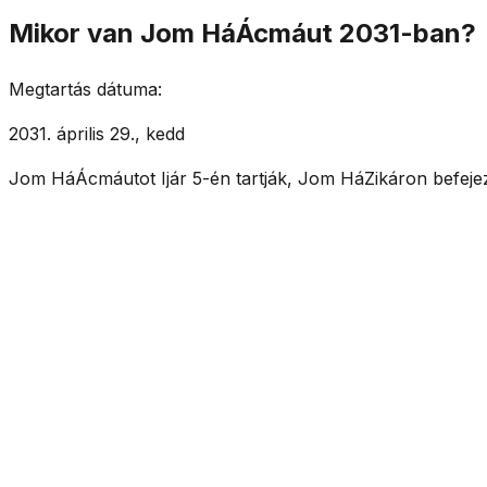
Mikor van Jom HáÁcmáut 2031-ban?
Megtartás dátuma:
2031. április 29., kedd
Jom HáÁcmáutot Ijár 5-én tartják, Jom HáZikáron befeje