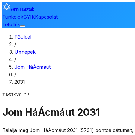
Am Hazak
Funkciók
GYIK
Kapcsolat
Letöltés
Főoldal
/
Ünnepek
/
Jom HáÁcmáut
/
2031
יום העצמאות
Jom HáÁcmáut 2031
Találja meg Jom HáÁcmáut 2031 (5791) pontos dátumait, b