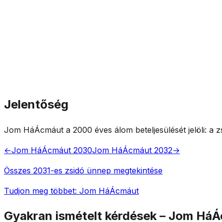
Jelentőség
Jom HáÁcmáut a 2000 éves álom beteljesülését jelöli: a zs
←
Jom HáÁcmáut 2030
Jom HáÁcmáut 2032
→
Összes 2031-es zsidó ünnep megtekintése
Tudjon meg többet: Jom HáÁcmáut
Gyakran ismételt kérdések – Jom Há