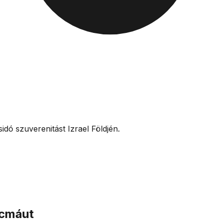
idó szuverenitást Izrael Földjén.
Ácmáut