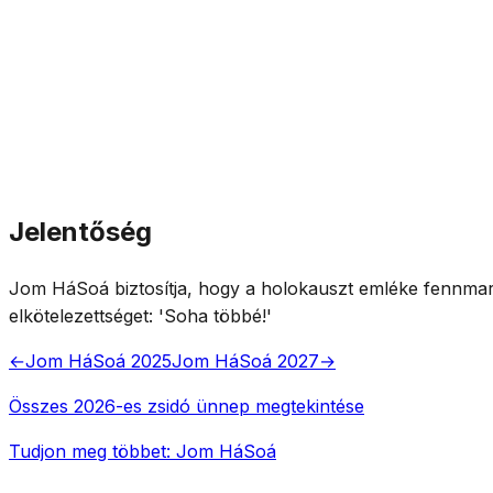
Jelentőség
Jom HáSoá biztosítja, hogy a holokauszt emléke fennmarad
elkötelezettséget: 'Soha többé!'
←
Jom HáSoá 2025
Jom HáSoá 2027
→
Összes 2026-es zsidó ünnep megtekintése
Tudjon meg többet: Jom HáSoá