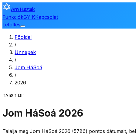
Am Hazak
Funkciók
GYIK
Kapcsolat
Letöltés
Főoldal
/
Ünnepek
/
Jom HáSoá
/
2026
יום השואה
Jom HáSoá 2026
Találja meg Jom HáSoá 2026 (5786) pontos dátumait, bele