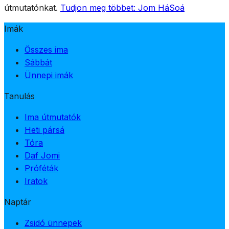
útmutatónkat.
Tudjon meg többet: Jom HáSoá
Imák
Összes ima
Sábbát
Ünnepi imák
Tanulás
Ima útmutatók
Heti pársá
Tóra
Daf Jomi
Próféták
Iratok
Naptár
Zsidó ünnepek