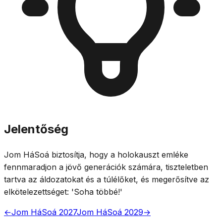
Jelentőség
Jom HáSoá biztosítja, hogy a holokauszt emléke
fennmaradjon a jövő generációk számára, tiszteletben
tartva az áldozatokat és a túlélőket, és megerősítve az
elkötelezettséget: 'Soha többé!'
←
Jom HáSoá 2027
Jom HáSoá 2029
→