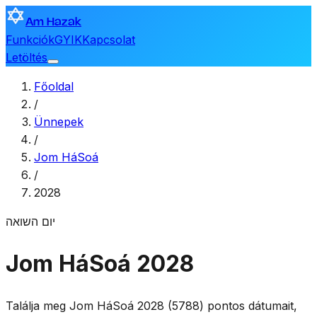
Am Hazak
Funkciók
GYIK
Kapcsolat
Letöltés
Főoldal
/
Ünnepek
/
Jom HáSoá
/
2028
יום השואה
Jom HáSoá 2028
Találja meg Jom HáSoá 2028 (5788) pontos dátumait,