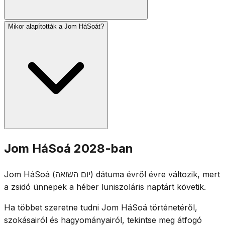
Mikor alapították a Jom HáSoát?
Izraelben délelőtt 10-kor kétperces sziréna szól, és az
egész ország vigyázzba áll. A szertartásokon túlélők
vallomásai, hat emlékgyertya meggyújtása (a hatmillió
áldozatot jelképezve) és az áldozatok neveinek
felolvasása szerepel. A zászlókat félárbócra engedik.
A Jom HáSoát 1953-ban alapította az izraeli Kneszet. A
Jom HáSoá 2028-ban
Niszán 27-i dátumot a varsói gettófelkelés
évfordulójához való közelsége miatt választották (1943.
Jom HáSoá (יום השואה) dátuma évről évre változik, mert
Niszán 15.), elkerülve az ütközést Peszáchhal.
a zsidó ünnepek a héber luniszoláris naptárt követik.
Ha többet szeretne tudni Jom HáSoá történetéről,
szokásairól és hagyományairól, tekintse meg átfogó