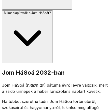
Mikor alapították a Jom HáSoát?
Izraelben délelőtt 10-kor kétperces sziréna szól, és az
egész ország vigyázzba áll. A szertartásokon túlélők
vallomásai, hat emlékgyertya meggyújtása (a hatmillió
áldozatot jelképezve) és az áldozatok neveinek
felolvasása szerepel. A zászlókat félárbócra engedik.
A Jom HáSoát 1953-ban alapította az izraeli Kneszet. A
Jom HáSoá 2032-ban
Niszán 27-i dátumot a varsói gettófelkelés
évfordulójához való közelsége miatt választották (1943.
Jom HáSoá (יום השואה) dátuma évről évre változik, mert
Niszán 15.), elkerülve az ütközést Peszáchhal.
a zsidó ünnepek a héber luniszoláris naptárt követik.
Ha többet szeretne tudni Jom HáSoá történetéről,
szokásairól és hagyományairól, tekintse meg átfogó