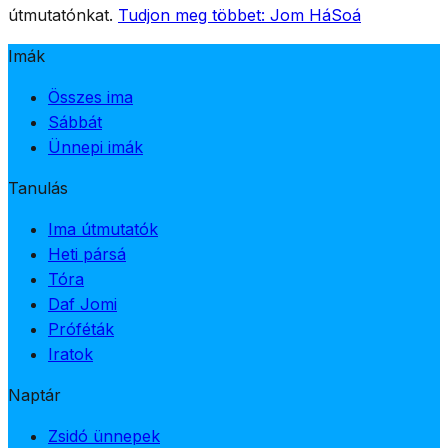
útmutatónkat.
Tudjon meg többet: Jom HáSoá
Imák
Összes ima
Sábbát
Ünnepi imák
Tanulás
Ima útmutatók
Heti pársá
Tóra
Daf Jomi
Próféták
Iratok
Naptár
Zsidó ünnepek