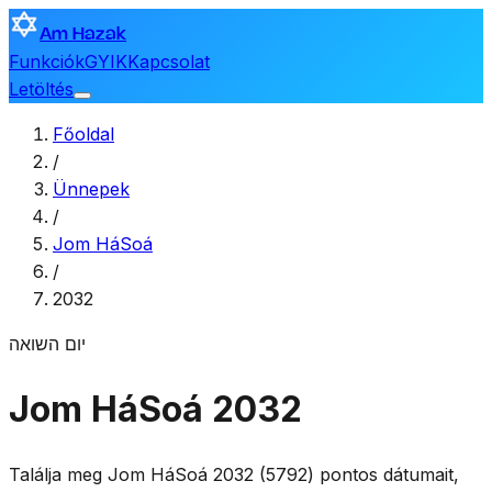
Am Hazak
Funkciók
GYIK
Kapcsolat
Letöltés
Főoldal
/
Ünnepek
/
Jom HáSoá
/
2032
יום השואה
Jom HáSoá 2032
Találja meg Jom HáSoá 2032 (5792) pontos dátumait,