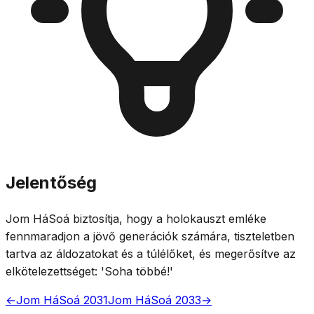
Jelentőség
Jom HáSoá biztosítja, hogy a holokauszt emléke
fennmaradjon a jövő generációk számára, tiszteletben
tartva az áldozatokat és a túlélőket, és megerősítve az
elkötelezettséget: 'Soha többé!'
←
Jom HáSoá 2031
Jom HáSoá 2033
→