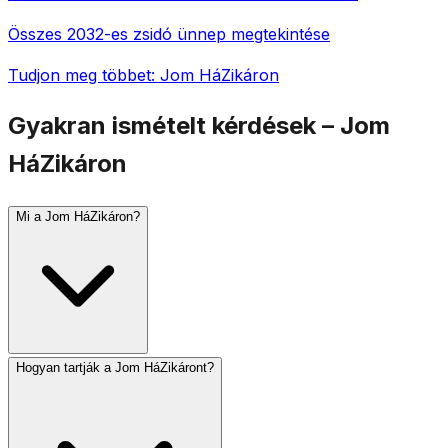
Összes 2032-es zsidó ünnep megtekintése
Tudjon meg többet: Jom HáZikáron
Gyakran ismételt kérdések – Jom
HáZikáron
Mi a Jom HáZikáron?
Hogyan tartják a Jom HáZikáront?
A Jom HáZikáron (Izrael emléknapja) Ijár 4-én van,
Jom HáÁcmáut előtti napon. Az elesett izraeli katonákra
és a terrorizmus áldozataira emlékezik. Este 8-kor