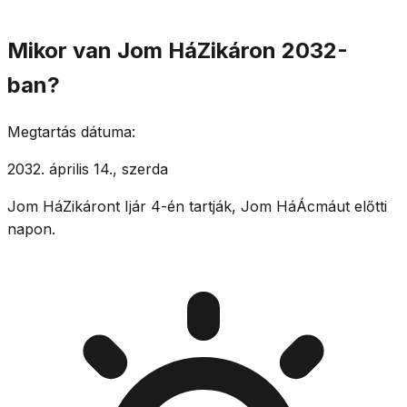
Mikor van Jom HáZikáron 2032-
ban?
Megtartás dátuma:
2032. április 14., szerda
Jom HáZikáront Ijár 4-én tartják, Jom HáÁcmáut előtti
napon.