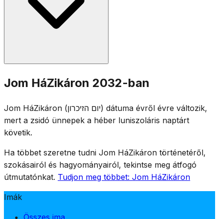
egyperces sziréna szól, másnap délelőtt 11-kor pedig
kétperces sziréna, amely alatt az egész ország
csendben áll.
Megemlékezési szertartásokat tartanak Izrael-szerte
Jom HáZikáron 2032-ban
katonai temetőkben, és a családok meglátogatják az
elesett katonák sírjait. A szórakozóhelyek törvény
Jom HáZikáron (יום הזיכרון) dátuma évről évre változik,
szerint zárva vannak, a televízió és a rádió
mert a zsidó ünnepek a héber luniszoláris naptárt
megemlékezési műsorokat sugároz. A napot ünnepélyes
követik.
gyülekezés, az elesettek neveinek felolvasása és
emlékgyertyák gyújtása jellemzi.
Ha többet szeretne tudni Jom HáZikáron történetéről,
szokásairól és hagyományairól, tekintse meg átfogó
útmutatónkat.
Tudjon meg többet: Jom HáZikáron
Imák
Összes ima