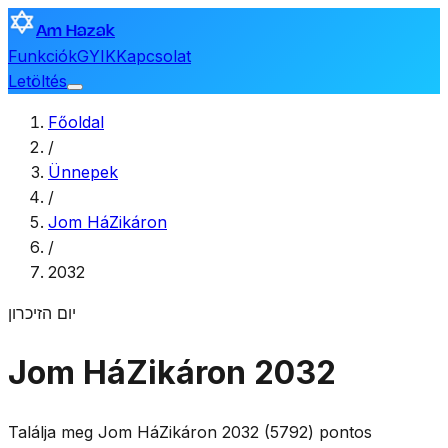
Am Hazak
Funkciók
GYIK
Kapcsolat
Letöltés
Főoldal
/
Ünnepek
/
Jom HáZikáron
/
2032
יום הזיכרון
Jom HáZikáron 2032
Találja meg Jom HáZikáron 2032 (5792) pontos