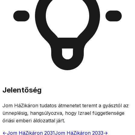
Jelentőség
Jom HáZikáron tudatos átmenetet teremt a gyásztól az
ünneplésig, hangsúlyozva, hogy Izrael függetlensége
óriási emberi áldozattal járt.
←
Jom HáZikáron 2031
Jom HáZikáron 2033
→