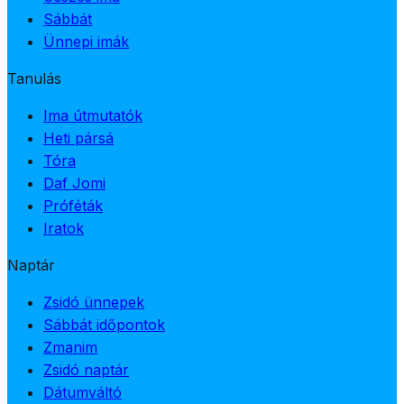
Sábbát
Ünnepi imák
Tanulás
Ima útmutatók
Heti pársá
Tóra
Daf Jomi
Próféták
Iratok
Naptár
Zsidó ünnepek
Sábbát időpontok
Zmanim
Zsidó naptár
Dátumváltó