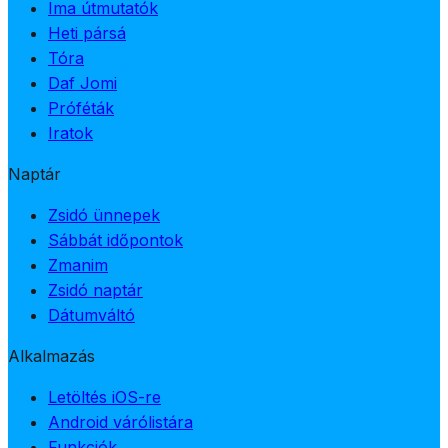
Ima útmutatók
Heti pársá
Tóra
Daf Jomi
Próféták
Iratok
Naptár
Zsidó ünnepek
Sábbát időpontok
Zmanim
Zsidó naptár
Dátumváltó
Alkalmazás
Letöltés iOS-re
Android várólistára
Funkciók