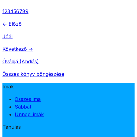
1
2
3
4
5
6
7
8
9
← Előző
Jóél
Következő →
Óvádjá (Abdiás)
Összes könyv böngészése
Imák
Összes ima
Sábbát
Ünnepi imák
Tanulás