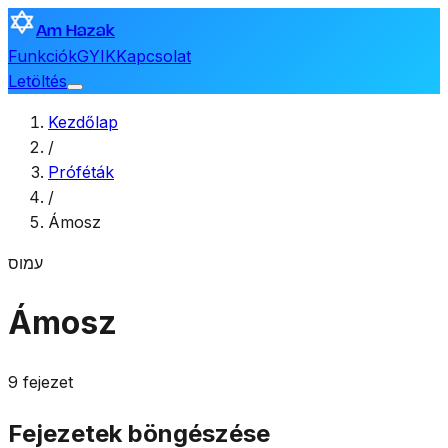
Am Hazak
Funkciók
GYIK
Kapcsolat
Letöltés
Kezdőlap
/
Próféták
/
Ámosz
עמוס
Ámosz
9 fejezet
Fejezetek böngészése