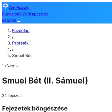
Am Hazak
Funkciók
GYIK
Kapcsolat
Letöltés
Kezdőlap
/
Próféták
/
Smuel Bét
שמואל ב׳
Smuel Bét (II. Sámuel)
24 fejezet
Fejezetek böngészése