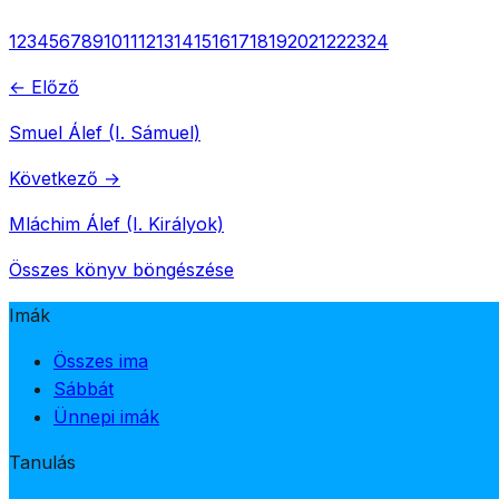
1
2
3
4
5
6
7
8
9
10
11
12
13
14
15
16
17
18
19
20
21
22
23
24
← Előző
Smuel Álef (I. Sámuel)
Következő →
Mláchim Álef (I. Királyok)
Összes könyv böngészése
Imák
Összes ima
Sábbát
Ünnepi imák
Tanulás