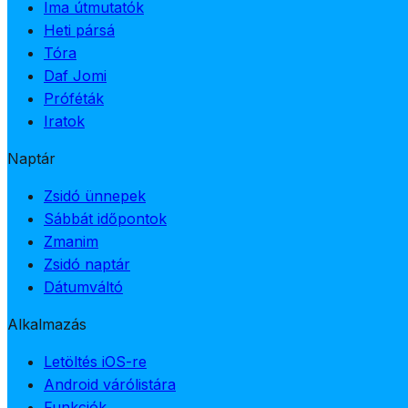
Ima útmutatók
Heti pársá
Tóra
Daf Jomi
Próféták
Iratok
Naptár
Zsidó ünnepek
Sábbát időpontok
Zmanim
Zsidó naptár
Dátumváltó
Alkalmazás
Letöltés iOS-re
Android várólistára
Funkciók