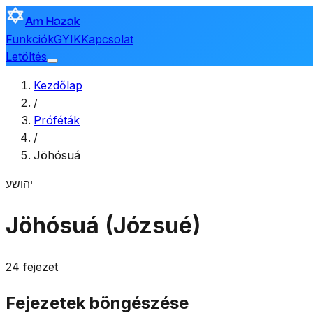
Am Hazak
Funkciók
GYIK
Kapcsolat
Letöltés
Kezdőlap
/
Próféták
/
Jöhósuá
יהושע
Jöhósuá (Józsué)
24 fejezet
Fejezetek böngészése