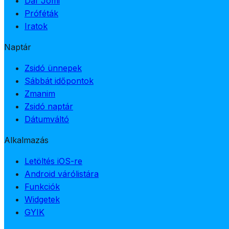
Daf Jomi
Próféták
Iratok
Naptár
Zsidó ünnepek
Sábbát időpontok
Zmanim
Zsidó naptár
Dátumváltó
Alkalmazás
Letöltés iOS-re
Android várólistára
Funkciók
Widgetek
GYIK