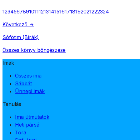
1
2
3
4
5
6
7
8
9
10
11
12
13
14
15
16
17
18
19
20
21
22
23
24
Következő →
Sófötim (Bírák)
Összes könyv böngészése
Imák
Összes ima
Sábbát
Ünnepi imák
Tanulás
Ima útmutatók
Heti pársá
Tóra