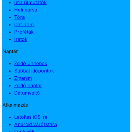
Ima útmutatók
Heti pársá
Tóra
Daf Jomi
Próféták
Iratok
Naptár
Zsidó ünnepek
Sábbát időpontok
Zmanim
Zsidó naptár
Dátumváltó
Alkalmazás
Letöltés iOS-re
Android várólistára
Funkciók