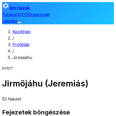
Am Hazak
Funkciók
GYIK
Kapcsolat
Letöltés
Kezdőlap
/
Próféták
/
Jirmöjáhu
ירמיהו
Jirmöjáhu (Jeremiás)
52 fejezet
Fejezetek böngészése