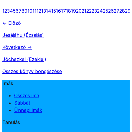
1
2
3
4
5
6
7
8
9
10
11
12
13
14
15
16
17
18
19
20
21
22
23
24
25
26
27
28
29
← Előző
Jesájáhu (Ézsaiás)
Következő →
Jöchezkel (Ezékiel)
Összes könyv böngészése
Imák
Összes ima
Sábbát
Ünnepi imák
Tanulás