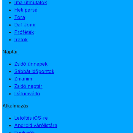
Ima útmutatók
Heti pársá
Tóra
Daf Jomi
Próféták
Iratok
Naptár
Zsidó ünnepek
Sábbát időpontok
Zmanim
Zsidó naptár
Dátumváltó
Alkalmazás
Letöltés iOS-re
Android várólistára
Funkciók