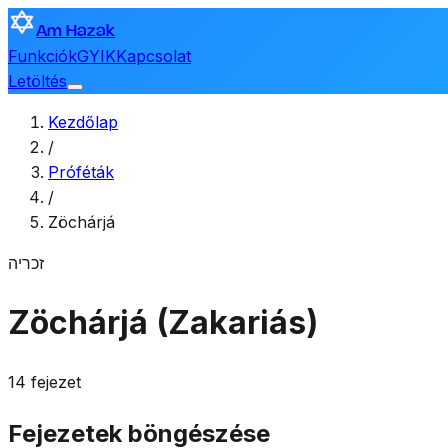
Am Hazak
Funkciók
GYIK
Kapcsolat
Letöltés
Kezdőlap
/
Próféták
/
Zöchárjá
זכריה
Zöchárjá (Zakariás)
14 fejezet
Fejezetek böngészése