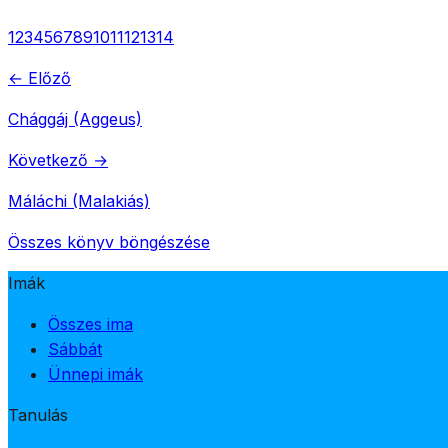
1
2
3
4
5
6
7
8
9
10
11
12
13
14
← Előző
Chággáj (Aggeus)
Következő →
Máláchi (Malakiás)
Összes könyv böngészése
Imák
Összes ima
Sábbát
Ünnepi imák
Tanulás