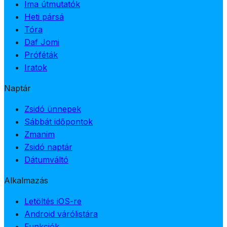
Ima útmutatók
Heti pársá
Tóra
Daf Jomi
Próféták
Iratok
Naptár
Zsidó ünnepek
Sábbát időpontok
Zmanim
Zsidó naptár
Dátumváltó
Alkalmazás
Letöltés iOS-re
Android várólistára
Funkciók