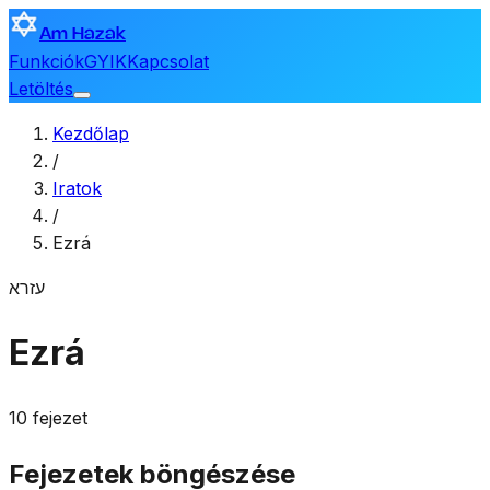
Am Hazak
Funkciók
GYIK
Kapcsolat
Letöltés
Kezdőlap
/
Iratok
/
Ezrá
עזרא
Ezrá
10 fejezet
Fejezetek böngészése