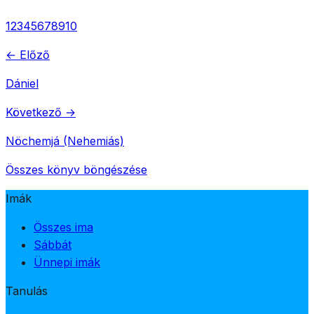
1
2
3
4
5
6
7
8
9
10
← Előző
Dániel
Következő →
Nöchemjá (Nehemiás)
Összes könyv böngészése
Imák
Összes ima
Sábbát
Ünnepi imák
Tanulás