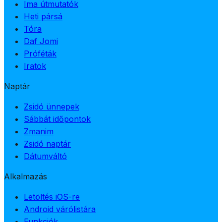
Ima útmutatók
Heti pársá
Tóra
Daf Jomi
Próféták
Iratok
Naptár
Zsidó ünnepek
Sábbát időpontok
Zmanim
Zsidó naptár
Dátumváltó
Alkalmazás
Letöltés iOS-re
Android várólistára
Funkciók