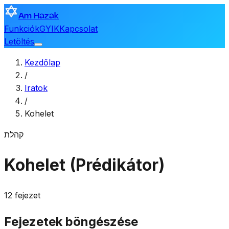
Am Hazak
Funkciók
GYIK
Kapcsolat
Letöltés
Kezdőlap
/
Iratok
/
Kohelet
קהלת
Kohelet (Prédikátor)
12 fejezet
Fejezetek böngészése