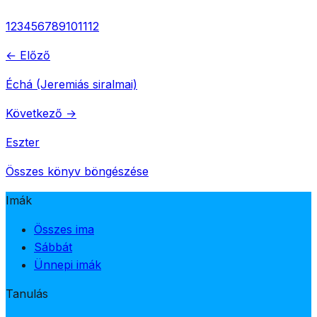
1
2
3
4
5
6
7
8
9
10
11
12
← Előző
Échá (Jeremiás siralmai)
Következő →
Eszter
Összes könyv böngészése
Imák
Összes ima
Sábbát
Ünnepi imák
Tanulás