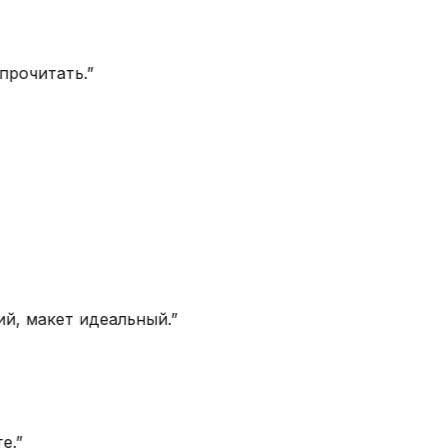
очитать.
”
, макет идеальный.
”
”