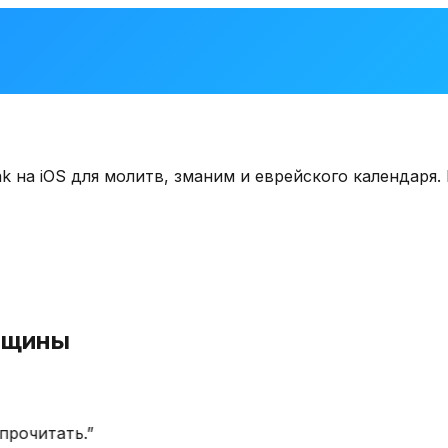
на iOS для молитв, зманим и еврейского календаря. В
бщины
очитать.
”