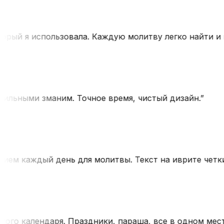
ый я использовала. Каждую молитву легко найти и пр
льными зманим. Точное время, чистый дизайн.
”
м каждый день для молитвы. Текст на иврите четкий
о календаря. Праздники, параша, все в одном месте.