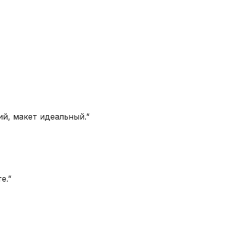
, макет идеальный.
”
”