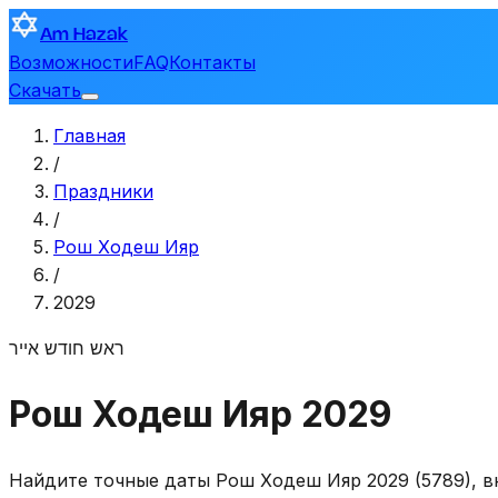
Am Hazak
Возможности
FAQ
Контакты
Скачать
Главная
/
Праздники
/
Рош Ходеш Ияр
/
2029
ראש חודש אייר
Рош Ходеш Ияр 2029
Найдите точные даты Рош Ходеш Ияр 2029 (5789), в