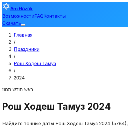
Am Hazak
Возможности
FAQ
Контакты
Скачать
Главная
/
Праздники
/
Рош Ходеш Тамуз
/
2024
ראש חודש תמוז
Рош Ходеш Тамуз 2024
Найдите точные даты Рош Ходеш Тамуз 2024 (5784),